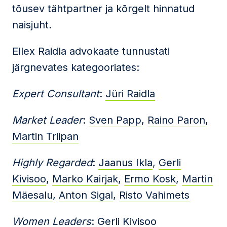
tõusev tähtpartner ja kõrgelt hinnatud
naisjuht.
Ellex Raidla advokaate tunnustati
järgnevates kategooriates:
Expert Consultant
:
Jüri Raidla
Market Leader
:
Sven Papp
,
Raino Paron
,
Martin Triipan
Highly Regarded
:
Jaanus Ikla
,
Gerli
Kivisoo
,
Marko Kairjak
,
Ermo Kosk
,
Martin
Mäesalu
,
Anton Sigal
,
Risto Vahimets
Women Leaders
:
Gerli Kivisoo