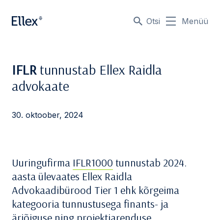
Otsi
Menüü
IFLR
tunnustab Ellex Raidla
advokaate
30. oktoober, 2024
Uuringufirma
IFLR1000
tunnustab 2024.
aasta ülevaates Ellex Raidla
Advokaadibürood Tier 1 ehk kõrgeima
kategooria tunnustusega finants- ja
äriõiguse ning projektiarenduse