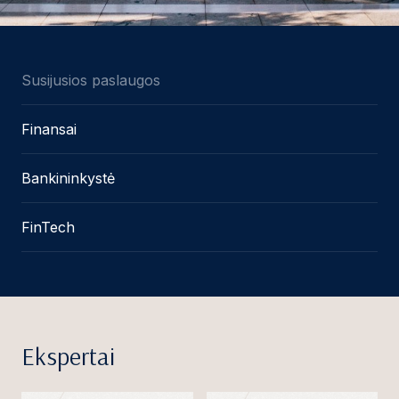
Susijusios paslaugos
Finansai
Bankininkystė
FinTech
Ekspertai