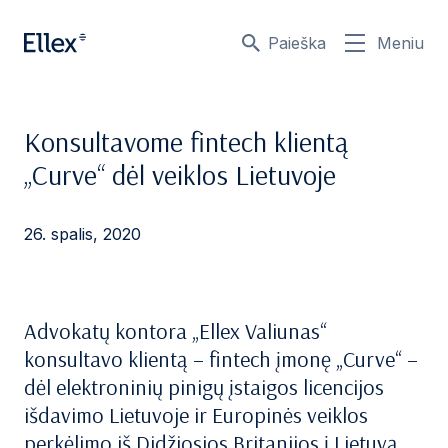
Paieška
Meniu
Konsultavome fintech klientą
„Curve“ dėl veiklos Lietuvoje
26. spalis, 2020
Advokatų kontora „Ellex Valiunas“
konsultavo klientą – fintech įmonę „Curve“ –
dėl elektroninių pinigų įstaigos licencijos
išdavimo Lietuvoje ir Europinės veiklos
perkėlimo iš Didžiosios Britanijos į Lietuvą.