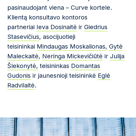
pasinaudojant viena – Curve kortele.
Klientą konsultavo kontoros
partneriai
Ieva Dosinaitė
ir
Giedrius
Stasevičius
, asocijuotieji
teisininkai
Mindaugas Moskalionas
,
Gytė
Maleckaitė
,
Neringa Mickevičiūtė
ir
Julija
Šlekonytė,
teisininkas
Domantas
Gudonis
ir jaunesnioji teisininkė
Eglė
Radvilaitė
.