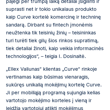
pajėgi per trumpą laiką detaliai įsigilinti ir
suprasti net ir tokio unikalaus produkto
kaip Curve kortelė komercinę ir techninę
sandarą. Dirbant su fintech įmonėmis
neužtenka tik teisinių žinių – teisininkas
turi turėti tiek gilų šios rinkos supratimą,
tiek detaliai žinoti, kaip veikia informacinės
technologijos“, – teigia I. Dosinaitė.
„Ellex Valiunas“ klientas „Curve“ rinkoje
vertinamas kaip būsimas vienaragis,
sukūręs unikalią mokėjimų kortelę Curve.
Ji per mobiliąją programą sujungia kelias
vartotojo mokėjimo korteles į vieną ir
leidžia vartotojui atlikti mokėjimus