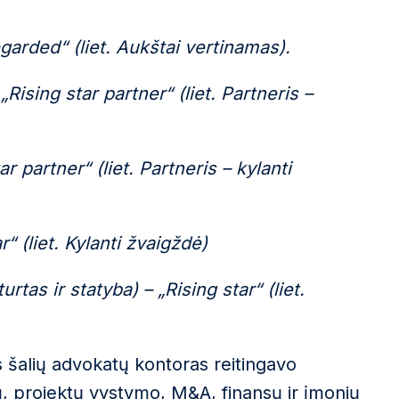
garded“ (liet. Aukštai vertinamas).
Rising star partner“ (liet. Partneris –
r partner“ (liet. Partneris – kylanti
“ (liet. Kylanti žvaigždė)
as ir statyba) – „Rising star“ (liet.
s šalių advokatų kontoras reitingavo
kų, projektų vystymo, M&A, finansų ir įmonių