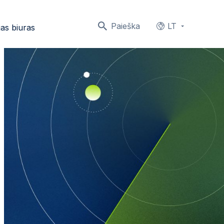
Paieška
LT
as biuras
Languages