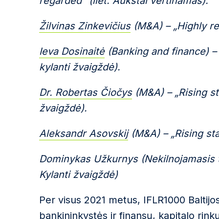
regarded“ (liet. Aukštai vertinamas).
Žilvinas Zinkevičius
(M&A) – „Highly re
Ieva Dosinaitė
(Banking and finance) – „
kylanti žvaigždė).
Dr. Robertas Čiočys
(M&A) – „Rising sta
žvaigždė).
Aleksandr Asovskij
(M&A) – „Rising star
Dominykas Užkurnys (Nekilnojamasis turt
Kylanti žvaigždė)
Per visus 2021 metus, IFLR1000 Baltijo
bankininkystės ir finansų, kapitalo rin