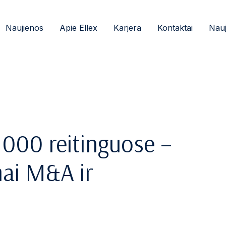
Naujienos
Apie Ellex
Karjera
Kontaktai
Nauj
000 reitinguose –
mai M&A ir