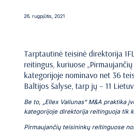
26. rugpjūtis, 2021
Tarptautinė teisinė direktorija 
reitingus, kuriuose „Pirmaujančių
kategorijoje nominavo net 36 teis
Baltijos šalyse, tarp jų – 11 Lietuv
Be to, „Ellex Valiunas“ M&A praktika įve
kategorijoje direktorija reitinguoja tik
Pirmaujančių teisininkų reitinguose nom