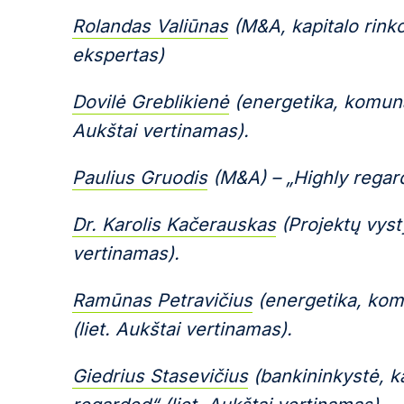
Rolandas Valiūnas
(M&A, kapitalo rinko
ekspertas)
Dovilė Greblikienė
(energetika, komunal
Aukštai vertinamas).
Paulius Gruodis
(M&A) – „Highly regard
Dr. Karolis Kačerauskas
(Projektų vyst
vertinamas).
Ramūnas Petravičius
(energetika, kom
(liet. Aukštai vertinamas).
Giedrius Stasevičius
(bankininkystė, ka