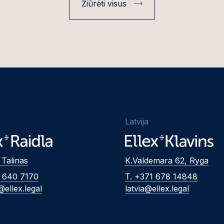
Žiūrėti visus
Latvija
 Talinas
K.Valdemara 62, Ryga
2 640 7170
T. +371 678 14848
@ellex.legal
latvia@ellex.legal