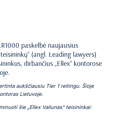
IFLR1000 paskelbė naujausius
 teisininkų“ (angl. Leading lawyers)
ininkus, dirbančius „Ellex“ kontorose
oje.
rtinta aukščiausiu Tier 1 reitingu. Šioje
 kontoras Lietuvoje.
inuoti šie „Ellex Valiunas“ teisininkai: