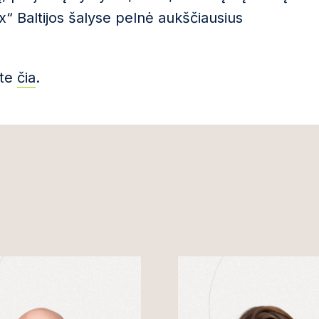
x“ Baltijos šalyse pelnė aukščiausius
ite
čia
.