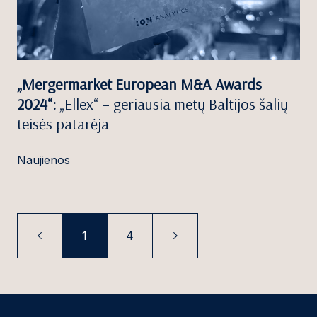
„Mergermarket European M&A Awards
2024“:
„Ellex“ – geriausia metų Baltijos šalių
teisės patarėja
Naujienos
1
4