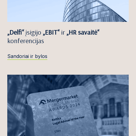
„Delfi“
įsigijo
„EBIT“
ir
„HR savaitė“
konferencijas
Sandoriai ir bylos