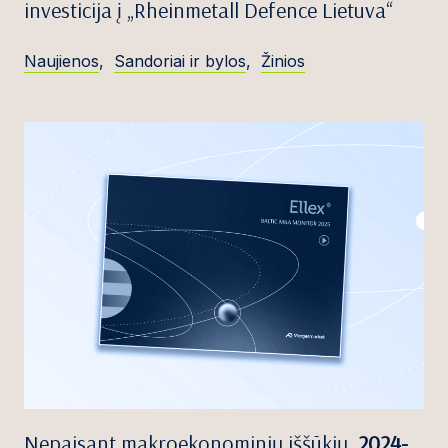
investicija į „Rheinmetall Defence Lietuva“
Naujienos
,
Sandoriai ir bylos
,
Žinios
Nepaisant makroekonominių iššūkių,
2024-