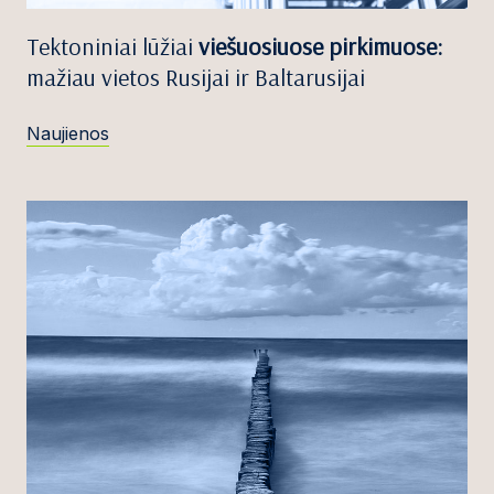
Tektoniniai lūžiai
viešuosiuose pirkimuose:
mažiau vietos Rusijai ir Baltarusijai
Naujienos