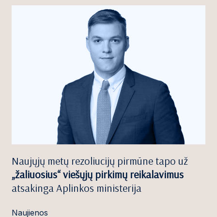
Naujųjų metų rezoliucijų pirmūne tapo už
„žaliuosius“ viešųjų pirkimų reikalavimus
atsakinga Aplinkos ministerija
Naujienos