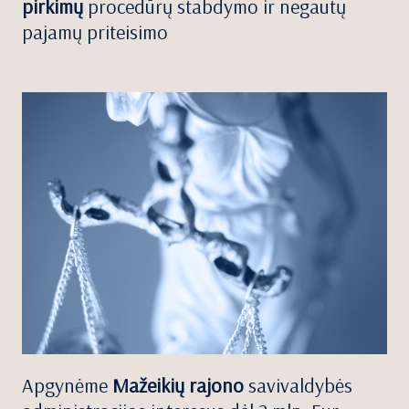
pirkimų
procedūrų stabdymo ir negautų
pajamų priteisimo
Apgynėme
Mažeikių rajono
savivaldybės