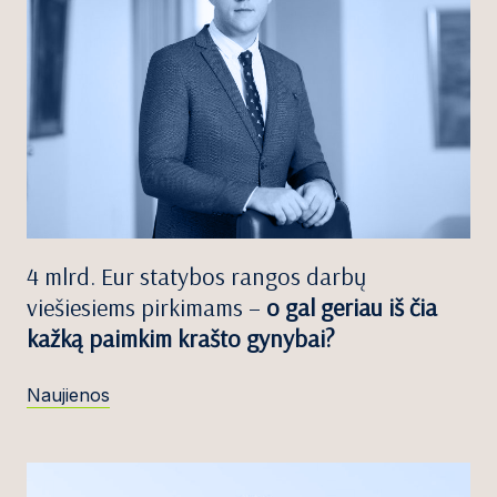
4 mlrd. Eur statybos rangos darbų
viešiesiems pirkimams –
o gal geriau iš čia
kažką paimkim krašto gynybai?
Naujienos