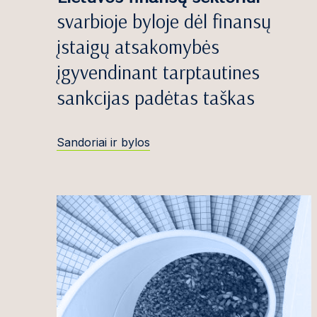
Areta Bartošev
svarbioje byloje dėl finansų
Jovita Bazevič
įstaigų atsakomybės
Edvinas Beika
įgyvendinant tarptautines
Sigitas Bočkus
sankcijas padėtas taškas
Simona Budrei
Sandoriai ir bylos
Greta Bujutė
Titas Burneck
Gi
Antanas Butri
Violeta Butvili
Martynas But
Justinas Celen
Ąžuolas Čekan