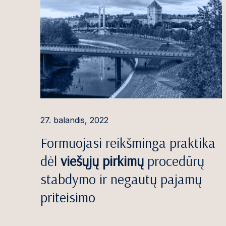
Alina Gauduty
Loreta Gedmin
Gabrielė Girda
Dovilė Greblik
Paulina Griče
Paulius Gruod
27. balandis, 2022
Arvydas Gruš
Formuojasi reikšminga praktika
Ieva Gruzdytė
dėl
viešųjų pirkimų
procedūrų
stabdymo ir negautų pajamų
Dominyka Gry
priteisimo
Domantas Gud
Jaunius Gumbi