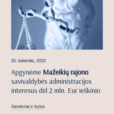
Statyba ir nekilnojamasis
tė
turtas
ienė
Vadovų atsakomybė
uskaitė
Energetikos ginčai
ienė
Užsienio investicijų
nė
apsauga
is
Nemokumas ir
25. balandis, 2022
restruktūrizavimas
eckas
Apgynėme
Mažeikių rajono
Draudimo ginčai
-Mačiuginė
savivaldybės administracijos
Intelektinės nuosavybės
interesus dėl 2 mln. Eur ieškinio
bauskaitė
ginčai
onis
Darbo teisė
Sandoriai ir bylos
s, Dr.
Profesinė atsakomybė