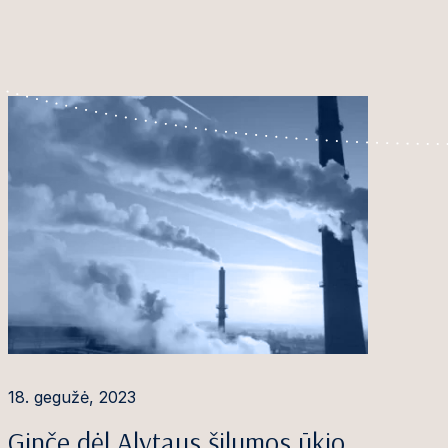
18. gegužė, 2023
Ginče dėl Alytaus šilumos ūkio