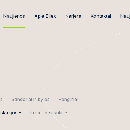
Naujienos
Apie Ellex
Karjera
Kontaktai
Nauj
os
Sandoriai ir bylos
Renginiai
slaugos
Pramonės sritis
tė-Gedminė
ndoriai
Žemės ūkio verslas ir
maisto pramonė