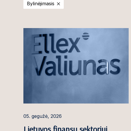
Bylinėjimasis
2025
Viktorija Ado
2024
Ilona Andriuši
2023
Ignas Antanait
2022
Rūta Armonė
2021
Aleksandr Aso
2020
Giedrė Aukštu
Martyna Bacev
Gintaras Balči
Egidijus Baran
Gintarė Baran
05. gegužė, 2026
Agnė Barausk
Lietuvos finansų sektoriui