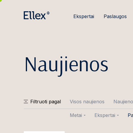
Ekspertai
Paslaugos
Naujienos
Filtruoti pagal
Visos naujienos
Naujien
Metai
Ekspertai
Pa
2026
Aušra Abraity
Sa