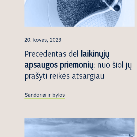
Robertas Čiočy
Simona Danyl
Miglė Davlidov
20. kovas, 2023
Emilija Denise
Precedentas dėl
laikinųjų
Roma Dermeik
apsaugos priemonių
: nuo šiol jų
Marija Dočkut
prašyti reikės atsargiau
Ieva Dosinaitė
Sandoriai ir bylos
Dominykas Du
Edvinas Džulis
Dovilė Galinie
Greta Galminai