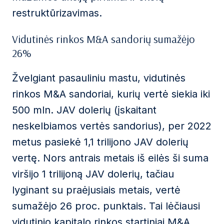
restruktūrizavimas.
Vidutinės rinkos M&A sandorių sumažėjo
26%
Žvelgiant pasauliniu mastu, vidutinės
rinkos M&A sandoriai, kurių vertė siekia iki
500 mln. JAV dolerių (įskaitant
neskelbiamos vertės sandorius), per 2022
metus pasiekė 1,1 trilijono JAV dolerių
vertę. Nors antrais metais iš eilės ši suma
viršijo 1 trilijoną JAV dolerių, tačiau
lyginant su praėjusiais metais, vertė
sumažėjo 26 proc. punktais. Tai lėčiausi
vidutinio kapitalo rinkos startiniai M&A