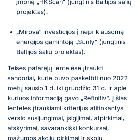
įmonę „HKScan“ (jungtinis Baltijos šalių
projektas).
„Mirova“ investicijos į nepriklausomą
energijos gamintoją „Sunly“ (jungtinis
Baltijos šalių projektas).
Teisės patarėjų lentelėse įtraukti
sandoriai, kurie buvo paskelbti nuo 2022
metų sausio 1 d. iki gruodžio 31 d. ir apie
kuriuos informaciją gavo „Refinitiv“. Į šias
lenteles įtraukiami kriterijus atitinkantys
verslo susijungimai, įsigijimai, atpirkimai,
atskyrimai, savarankiški konkursai,
mažumos akcijų pirkimai ir skolų