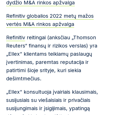
dydžio M&A rinkos apžvalga
Refinitiv globalios 2022 metų mažos
vertės M&A rinkos apžvalga
Refinitiv
reitingai (anksčiau „Thomson
Reuters“ finansų ir rizikos verslas) yra
„Ellex“ klientams teikiamų paslaugų
įvertinimas, paremtas reputacija ir
patirtimi šioje srityje, kuri siekia
dešimtmečius.
„Ellex“ konsultuoja įvairiais klausimais,
susijusiais su viešaisiais ir privačiais
susijungimais ir įsigijimais, ypatingą