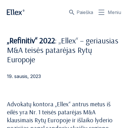
Paieška
Meniu
„Refinitiv“ 2022
: „Ellex“ – geriausias
M&A teisės patarėjas Rytų
Europoje
19. sausis, 2023
Advokatų kontora „Ellex“ antrus metus iš
eilės yra Nr. 1 teisės patarėjas M&A
klausimais Rytų Europoje ir išlaiko lyderio