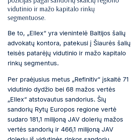
pozicijas pagal sandorių skaičių regiono
vidutinio ir mažo kapitalo rinkų
segmentuose.
Be to, „Ellex“ yra vienintelė Baltijos šalių
advokatų kontora, patekusi į Šiaurės šalių
teisės patarėjų vidutinio ir mažo kapitalo
rinkų segmentus.
Per praėjusius metus „Refinitiv“ įskaitė 71
vidutinio dydžio bei 68 mažos vertės
„Ellex“ atstovautus sandorius. Šių
sandorių Rytų Europos regione vertė
sudaro 181,1 milijoną JAV dolerių mažos
vertės sandorių ir 466,1 milijoną JAV
dolerių iš vidutinės rinkos sandorių.