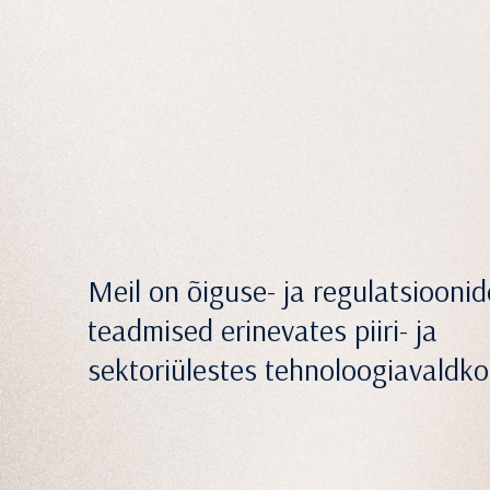
Meil on õiguse- ja regulatsiooni
teadmised erinevates piiri- ja
sektoriülestes tehnoloogiavaldk