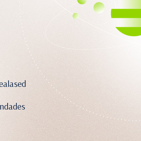
dealased
ondades