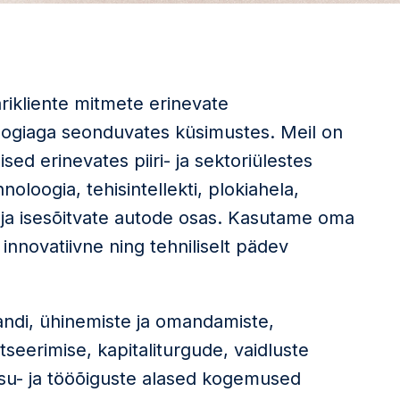
rikliente mitmete erinevate
loogiaga seonduvates küsimustes. Meil on
sed erinevates piiri- ja sektoriülestes
oloogia, tehisintellekti, plokiahela,
- ja isesõitvate autode osas. Kasutame oma
 innovatiivne ning tehniliselt pädev
andi, ühinemiste ja omandamiste,
tseerimise, kapitaliturgude, vaidluste
su- ja tööõiguste alased kogemused