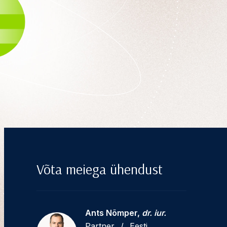
Võta meiega ühendust
Ants Nõmper,
dr. iur.
Partner
/
Eesti