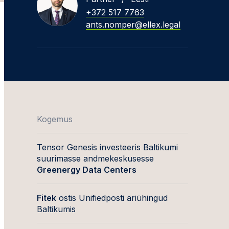
+372 517 7763
ants.nomper@ellex.legal
Kogemus
Tensor Genesis investeeris Baltikumi
suurimasse andmekeskusesse
Greenergy Data Centers
Fitek
ostis Unifiedposti äriühingud
Baltikumis