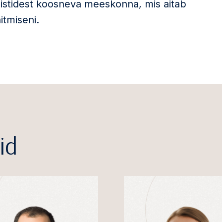
istidest koosneva meeskonna, mis aitab
itmiseni.
id