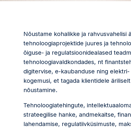
Nõustame kohalikke ja rahvusvahelisi ä
tehnoloogiaprojektide juures ja tehno
õiguse- ja regulatsioonidealased teadmi
tehnoloogiavaldkondades, nt finantstehn
digitervise, e-kaubanduse ning elektri
kogemusi, et tagada klientidele äriliselt
nõustamine.
Tehnoloogiatehingute, intellektuaalom
strateegilise hanke, andmekaitse, finan
lahendamise, regulatiivküsimuste, mak