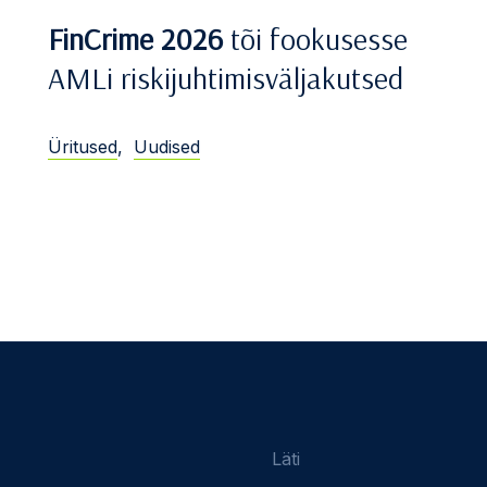
FinCrime 2026
tõi fookusesse
AMLi riskijuhtimisväljakutsed
Üritused
,
Uudised
Läti