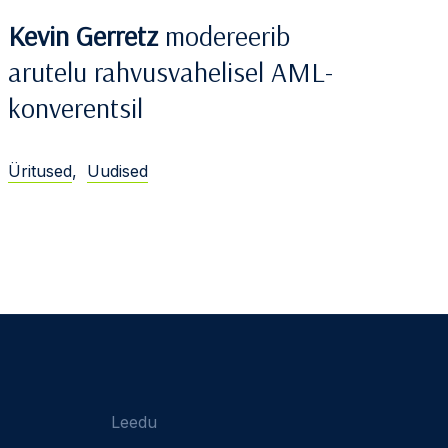
Kevin Gerretz
modereerib
arutelu rahvusvahelisel AML-
konverentsil
Üritused
,
Uudised
Leedu