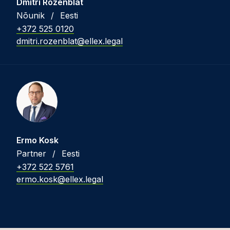
Dmitri Rozenblat
Nõunik
/
Eesti
+372 525 0120
dmitri.rozenblat@ellex.legal
Ermo Kosk
Partner
/
Eesti
+372 522 5761
ermo.kosk@ellex.legal