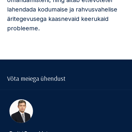
omandamisteni, ning aitab ettevõtetel
lahendada kodumaise ja rahvusvahelise
äritegevusega kaasnevaid keerukaid
probleeme.
Võta meiega ühendust