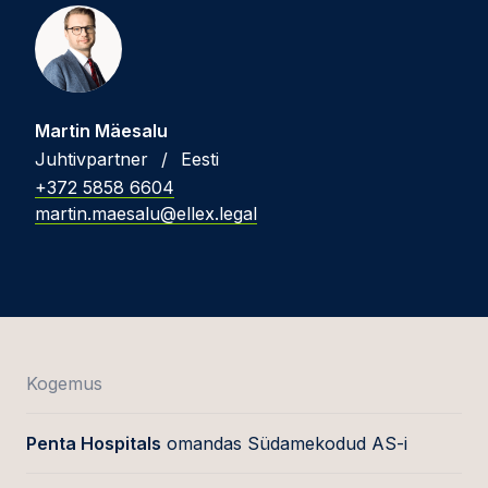
Martin Mäesalu
Juhtivpartner
/
Eesti
+372 5858 6604
martin.maesalu@ellex.legal
Kogemus
Penta Hospitals
omandas Südamekodud AS-i