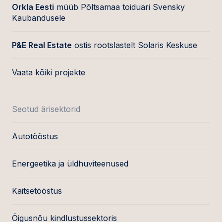
Orkla Eesti
müüb Põltsamaa toiduäri Svensky
Kaubandusele
P&E Real Estate
ostis rootslastelt Solaris Keskuse
Vaata kõiki projekte
Seotud ärisektorid
Autotööstus
Energeetika ja üldhuviteenused
Kaitsetööstus
Õigusnõu kindlustussektoris