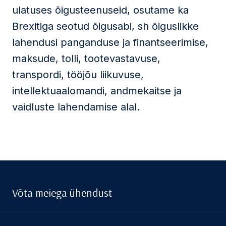
ulatuses õigusteenuseid, osutame ka
Brexitiga seotud õigusabi, sh õiguslikke
lahendusi panganduse ja finantseerimise,
maksude, tolli, tootevastavuse,
transpordi, tööjõu liikuvuse,
intellektuaalomandi, andmekaitse ja
vaidluste lahendamise alal.
Võta meiega ühendust