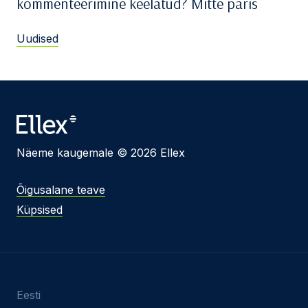
kommenteerimine keelatud? Mitte päris
Uudised
Näeme kaugemale © 2026 Ellex
Õigusalane teave
Küpsised
Eesti