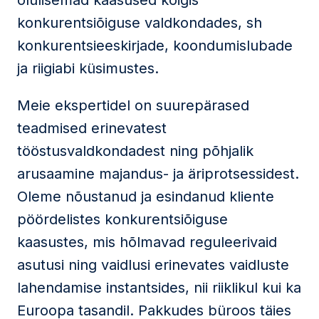
olulisemad kaasused kõigis
konkurentsiõiguse valdkondades, sh
konkurentsieeskirjade, koondumislubade
ja riigiabi küsimustes.
Meie ekspertidel on suurepärased
teadmised erinevatest
tööstusvaldkondadest ning põhjalik
arusaamine majandus- ja äriprotsessidest.
Oleme nõustanud ja esindanud kliente
pöördelistes konkurentsiõiguse
kaasustes, mis hõlmavad reguleerivaid
asutusi ning vaidlusi erinevates vaidluste
lahendamise instantsides, nii riiklikul kui ka
Euroopa tasandil. Pakkudes büroos täies