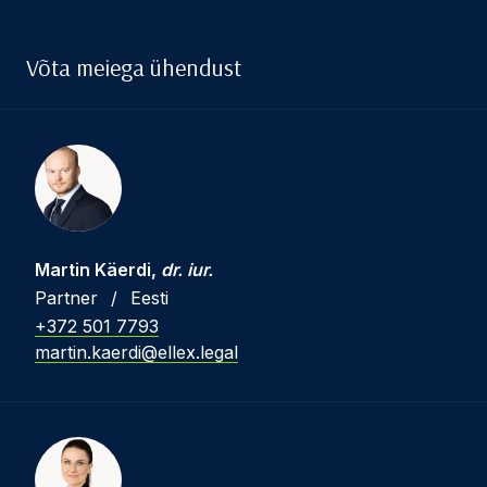
Võta meiega ühendust
Martin Käerdi,
dr. iur.
Partner
/
Eesti
+372 501 7793
martin.kaerdi@ellex.legal