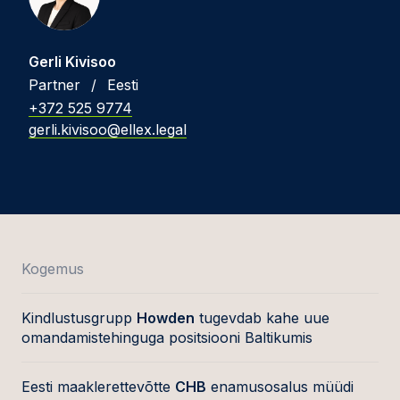
Gerli Kivisoo
Partner
/
Eesti
+372 525 9774
gerli.kivisoo@ellex.legal
Kogemus
Kindlustusgrupp
Howden
tugevdab kahe uue
omandamistehinguga positsiooni Baltikumis
Eesti maaklerettevõtte
CHB
enamusosalus müüdi