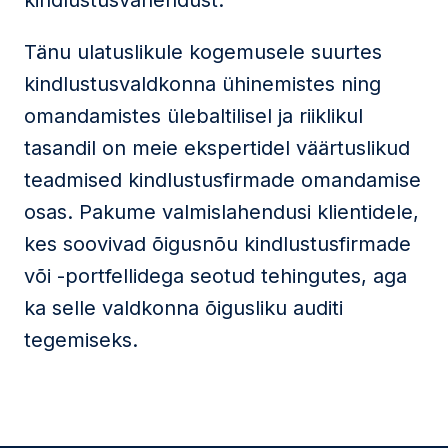
kindlustusvahendust.
Tänu ulatuslikule kogemusele suurtes
kindlustusvaldkonna ühinemistes ning
omandamistes ülebaltilisel ja riiklikul
tasandil on meie ekspertidel väärtuslikud
teadmised kindlustusfirmade omandamise
osas. Pakume valmislahendusi klientidele,
kes soovivad õigusnõu kindlustusfirmade
või -portfellidega seotud tehingutes, aga
ka selle valdkonna õigusliku auditi
tegemiseks.