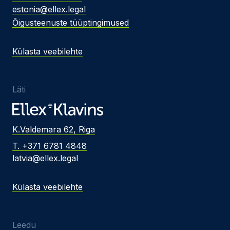
estonia@ellex.legal
Õigusteenuste tüüptingimused
Külasta veebilehte
Läti
K.Valdemara 62, Riga
T. +371 6781 4848
latvia@ellex.legal
Külasta veebilehte
Leedu