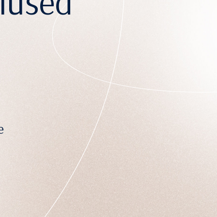
lused
e