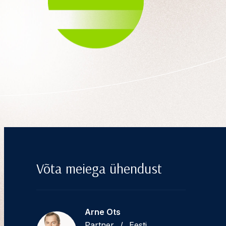
Võta meiega ühendust
Arne Ots
Partner
/
Eesti