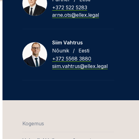
+372 522 5283
arne.ots@ellex.legal
Siim Vahtrus
Nõunik
/
Eesti
+372 5568 3880
siim.vahtrus@ellex.legal
Kogemus