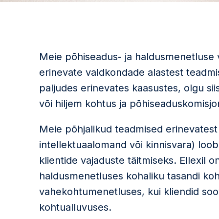
Meie põhiseadus- ja haldusmenetluse 
erinevate valdkondade alastest teadm
paljudes erinevates kaasustes, olgu siis
või hiljem kohtus ja põhiseaduskomisjon
Meie põhjalikud teadmised erinevates
intellektuaalomand või kinnisvara) lo
klientide vajaduste täitmiseks. Ellexil 
haldusmenetluses kohaliku tasandi koh
vahekohtumenetluses, kui kliendid soov
kohtualluvuses.