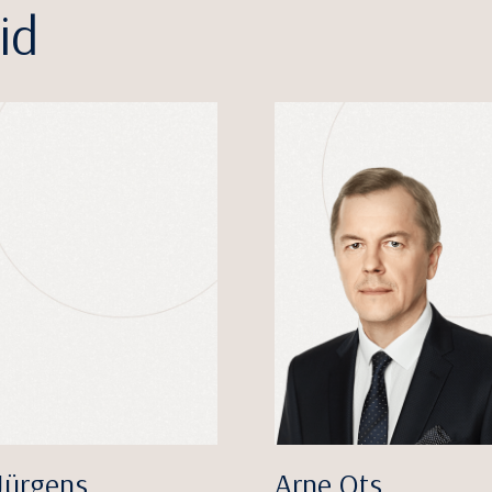
id
Jürgens
Arne Ots