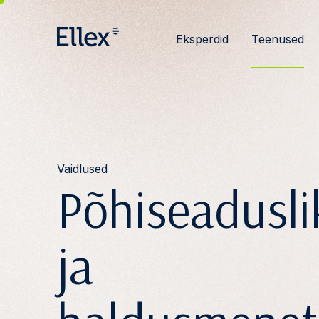
Eksperdid
Teenused
Vaidlused
Põhiseadusl
ja