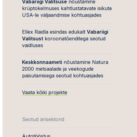
Vabariigi Valitsuse
nõustamine
krüptokelmuses kahtlustatavate isikute
USA-le väljaandmise kohtuasjades
Ellex Raidla esindas edukalt
Vabariigi
Valitsust
koroonatõenditega seotud
vaidluses
Keskkonnaameti
nõustamine Natura
2000 metsaalade ja veekogude
paisutamisega seotud kohtuasjades
Vaata kõiki projekte
Seotud ärisektorid
Autotööstus