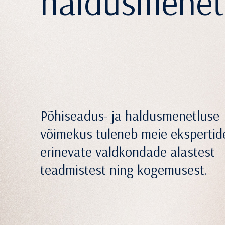
haldusmenet
Põhiseadus- ja haldusmenetluse
võimekus tuleneb meie ekspertid
erinevate valdkondade alastest
teadmistest ning kogemusest.