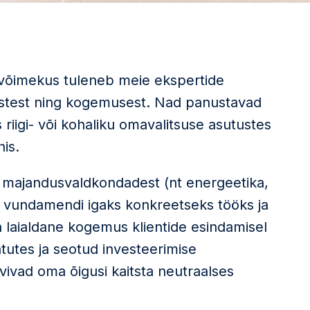
võimekus tuleneb meie ekspertide
istest ning kogemusest. Nad panustavad
 riigi- või kohaliku omavalitsuse asutustes
is.
t majandusvaldkondadest (nt energeetika,
ob vundamendi igaks konkreetseks tööks ja
on laialdane kogemus klientide esindamisel
tutes ja seotud investeerimise
ivad oma õigusi kaitsta neutraalses