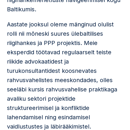
riigihankemenetluste navigeerimisel kogu
Baltikumis.
Aastate jooksul oleme mänginud olulist
rolli nii mõneski suures ülebaltilises
riigihankes ja PPP projektis. Meie
eksperdid töötavad regulaarselt teiste
riikide advokaatidest ja
turukonsultantidest koosnevates
rahvusvahelistes meeskondades, olles
seeläbi kursis rahvusvahelise praktikaga
avaliku sektori projektide
struktureerimisel ja konfliktide
lahendamisel ning esindamisel
vaidlustustes ja läbirääkimistel.