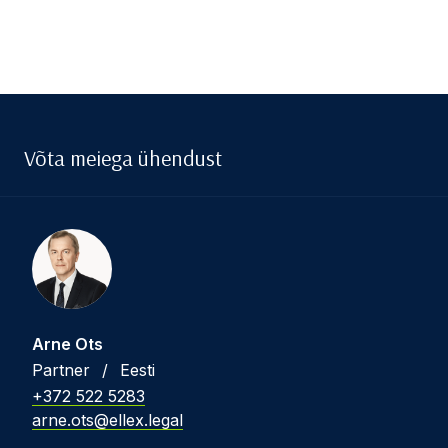
Võta meiega ühendust
Arne Ots
Partner
/
Eesti
+372 522 5283
arne.ots@ellex.legal