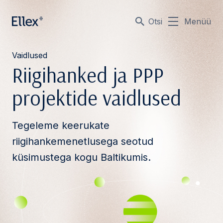
Otsi
Menüü
Vaidlused
Riigihanked ja PPP
projektide vaidlused
Tegeleme keerukate
riigihankemenetlusega seotud
küsimustega kogu Baltikumis.