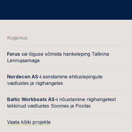
Kogemus
Forus
sai õiguse sõlmida hankeleping Tallinna
Lennujaamaga
Nordecon AS-i
esindamine ehituslepingute
vaidlustes ja riigihangetes
Baltic Workboats AS-i
nõustamine riigihangetest
tekkinud vaidlustes Soomes ja Poolas
Vaata kõiki projekte