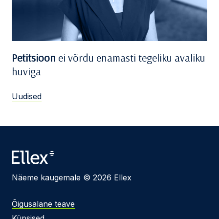
Petitsioon
ei võrdu enamasti tegeliku avaliku
huviga
Uudised
Näeme kaugemale © 2026 Ellex
Õigusalane teave
Küpsised