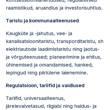
kontsessioonilahendused; regulatiivsed
raamistikud, aruandlus ja investorisuhtlus.
Taristu ja kommunaalteenused
Kaugküte ja -jahutus, vee- ja
kanalisatsioonitaristu, transporditaristu, sh
elektriautode laadimistaristu ning jaotus-
ja võrguteenused; planeerimine ja ehitus,
ühinemised ja omandamised, hanked,
lepingud ning piiriülene laienemine.
Regulatsioon, tariifid ja vaidlused
Tariifid, universaalteenus,
järelevalvetasud, riigiabi ning haldus- ja