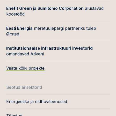
Enefit Green ja Sumitomo Corporation
alustavad
koostööd
Eesti Energia
meretuulepargi partneriks tuleb
Ørsted
Institutsionaalse infrastruktuuri investorid
omandavad Adveni
Vaata kõiki projekte
Seotud ärisektorid
Energeetika ja üldhuviteenused
Tööstus