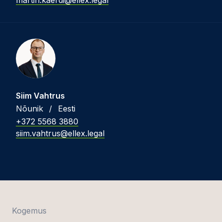
martin.kaerdi@ellex.legal
Siim Vahtrus
Nõunik
/
Eesti
+372 5568 3880
siim.vahtrus@ellex.legal
Kogemus