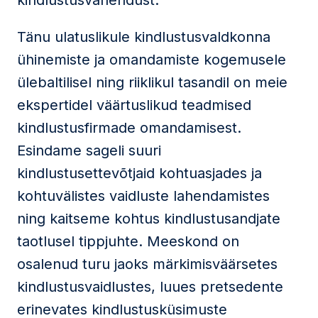
kindlustusvahendust.
Tänu ulatuslikule kindlustusvaldkonna
ühinemiste ja omandamiste kogemusele
ülebaltilisel ning riiklikul tasandil on meie
ekspertidel väärtuslikud teadmised
kindlustusfirmade omandamisest.
Esindame sageli suuri
kindlustusettevõtjaid kohtuasjades ja
kohtuvälistes vaidluste lahendamistes
ning kaitseme kohtus kindlustusandjate
taotlusel tippjuhte. Meeskond on
osalenud turu jaoks märkimisväärsetes
kindlustusvaidlustes, luues pretsedente
erinevates kindlustusküsimuste