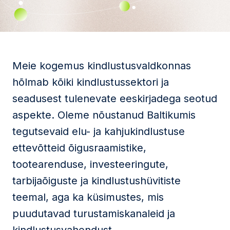
Meie kogemus kindlustusvaldkonnas
hõlmab kõiki kindlustussektori ja
seadusest tulenevate eeskirjadega seotud
aspekte. Oleme nõustanud Baltikumis
tegutsevaid elu- ja kahjukindlustuse
ettevõtteid õigusraamistike,
tootearenduse, investeeringute,
tarbijaõiguste ja kindlustushüvitiste
teemal, aga ka küsimustes, mis
puudutavad turustamiskanaleid ja