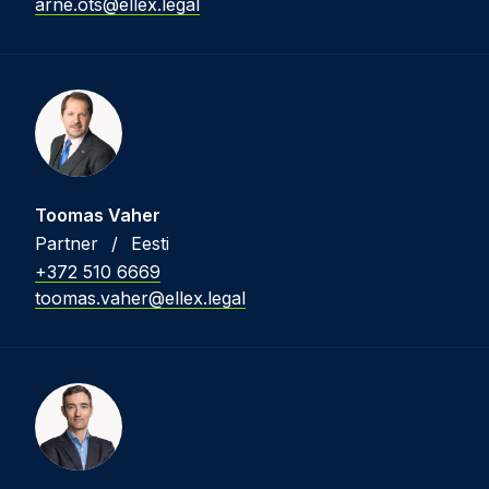
arne.ots@ellex.legal
Toomas Vaher
Partner
/
Eesti
+372 510 6669
toomas.vaher@ellex.legal