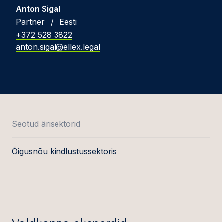
Anton Sigal
Partner
/
Eesti
+372 528 3822
anton.sigal@ellex.legal
Seotud ärisektorid
Õigusnõu kindlustussektoris