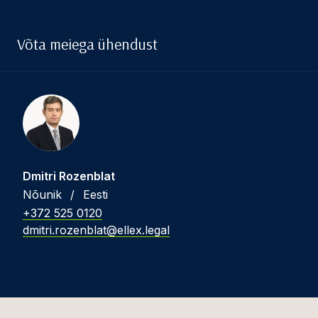
Võta meiega ühendust
Dmitri Rozenblat
Nõunik
/
Eesti
+372 525 0120
dmitri.rozenblat@ellex.legal