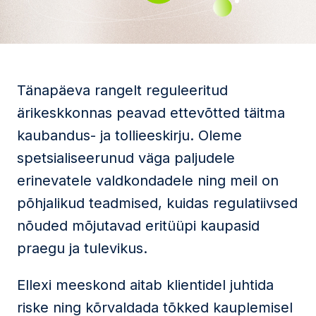
Tänapäeva rangelt reguleeritud
ärikeskkonnas peavad ettevõtted täitma
kaubandus- ja tollieeskirju. Oleme
spetsialiseerunud väga paljudele
erinevatele valdkondadele ning meil on
põhjalikud teadmised, kuidas regulatiivsed
nõuded mõjutavad eritüüpi kaupasid
praegu ja tulevikus.
Ellexi meeskond aitab klientidel juhtida
riske ning kõrvaldada tõkked kauplemisel