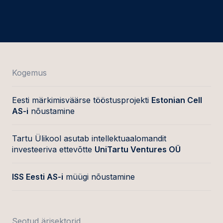
Kogemus
Eesti märkimisväärse tööstusprojekti
Estonian Cell
AS-i
nõustamine
Tartu Ülikool asutab intellektuaalomandit
investeeriva ettevõtte
UniTartu Ventures OÜ
ISS Eesti AS-i
müügi nõustamine
Seotud ärisektorid