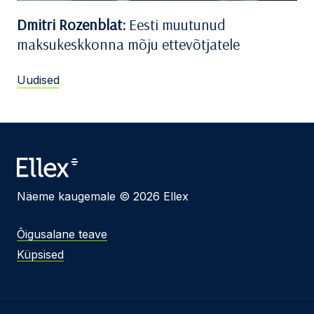
Dmitri Rozenblat:
Eesti muutunud
maksukeskkonna mõju ettevõtjatele
Uudised
Näeme kaugemale © 2026 Ellex
Õigusalane teave
Küpsised