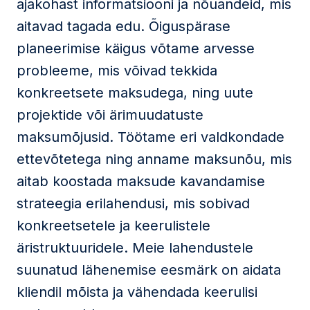
ajakohast informatsiooni ja nõuandeid, mis
aitavad tagada edu. Õiguspärase
planeerimise käigus võtame arvesse
probleeme, mis võivad tekkida
konkreetsete maksudega, ning uute
projektide või ärimuudatuste
maksumõjusid. Töötame eri valdkondade
ettevõtetega ning anname maksunõu, mis
aitab koostada maksude kavandamise
strateegia erilahendusi, mis sobivad
konkreetsetele ja keerulistele
äristruktuuridele. Meie lahendustele
suunatud lähenemise eesmärk on aidata
kliendil mõista ja vähendada keerulisi