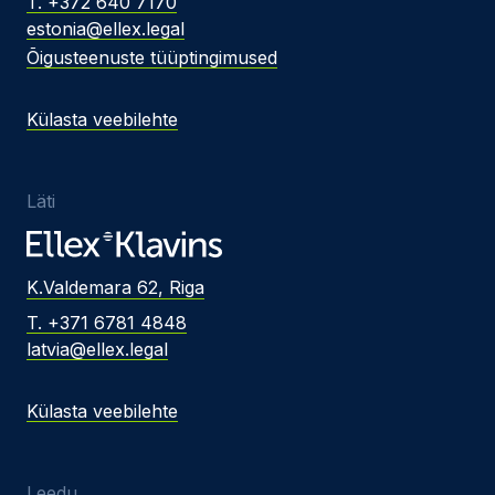
T. +372 640 7170
estonia@ellex.legal
Õigusteenuste tüüptingimused
Külasta veebilehte
Läti
K.Valdemara 62, Riga
T. +371 6781 4848
latvia@ellex.legal
Külasta veebilehte
Leedu