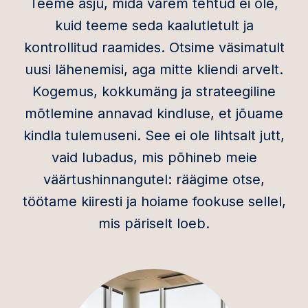
Teeme asju, mida varem tehtud ei ole,
kuid teeme seda kaalutletult
ja
kontrollitud raamides.
Otsime väsimatult
uusi lähenemisi, aga mitte kliendi arvelt.
Kogemus, kokkumäng ja
strateegiline
mõtlemine annavad kindluse, et jõuame
kindla tulemuseni. See ei ole
lihtsalt jutt,
vaid lubadus, mis põhineb meie
väärtushinnangutel: räägime otse,
töötame kiiresti ja hoiame
fookuse
sellel
,
mis
päriselt
loeb
.