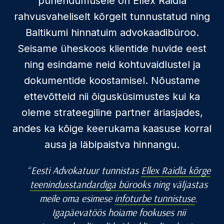
pühendumusele on Ellex Raidla
rahvusvaheliselt kõrgelt tunnustatud ning
Baltikumi hinnatuim advokaadibüroo.
Seisame üheskoos klientide huvide eest
ning esindame neid kohtuvaidlustel ja
dokumentide koostamisel. Nõustame
ettevõtteid nii õigusküsimustes kui ka
oleme strateegiline partner äriasjades,
andes ka kõige keerukama kaasuse korral
ausa ja läbipaistva hinnangu.
Eesti Advokatuur tunnistas
Ellex Raidla kõrge
teenindusstandardiga bürooks
ning väljastas
meile oma esimese
infoturbe tunnistuse
.
Igapäevatöös hoiame fookuses nii