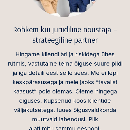
Rohkem kui juriidiline nõustaja –
strateegiline partner
Hingame kliendi äri ja riskidega ühes
rütmis, vastutame tema õiguse suure pildi
ja iga detaili eest selle sees.
Me ei lepi
keskpärasusega ja meie jaoks “tavalist
kaasust” pole olemas. Oleme
hingega
õiguses. Küpsenud koos klientide
väljakutsetega, luues õigusvaldkonda
muutvaid lahendusi. Pilk
alati
mitu
sammu
eespool
.