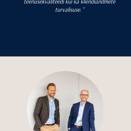
teenusekvaliteedi kui ka kliendiandmete
turvalisuse.