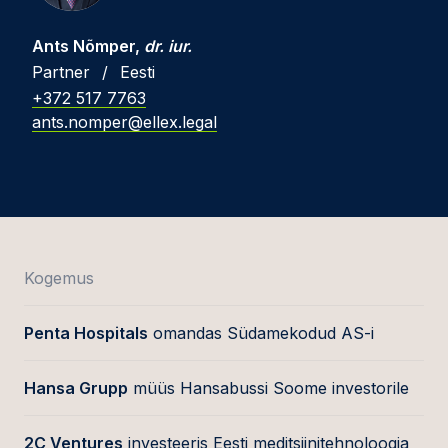
Ants Nõmper,
dr. iur.
Partner
/
Eesti
+372 517 7763
ants.nomper@ellex.legal
Kogemus
Penta Hospitals
omandas Südamekodud AS-i
Hansa Grupp
müüs Hansabussi Soome investorile
2C Ventures
investeeris Eesti meditsiinitehnoloogia