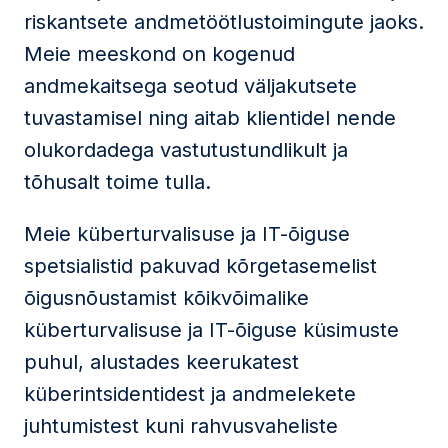
riskantsete andmetöötlustoimingute jaoks.
Meie meeskond on kogenud
andmekaitsega seotud väljakutsete
tuvastamisel ning aitab klientidel nende
olukordadega vastutustundlikult ja
tõhusalt toime tulla.
Meie küberturvalisuse ja IT-õiguse
spetsialistid pakuvad kõrgetasemelist
õigusnõustamist kõikvõimalike
küberturvalisuse ja IT-õiguse küsimuste
puhul, alustades keerukatest
küberintsidentidest ja andmelekete
juhtumistest kuni rahvusvaheliste