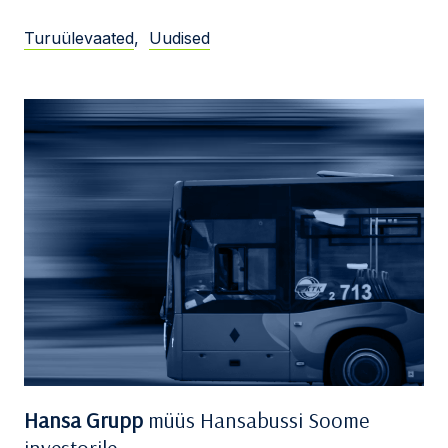
Turuülevaated
,
Uudised
Hansa Grupp
müüs Hansabussi Soome
investorile