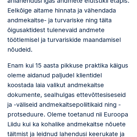
ärilahendusi igas andmete elutsükli etapis.
Eelkõige aitame hinnata ja vähendada
andmekaitse- ja turvariske ning täita
õigusaktidest tulenevaid andmete
töötlemisel ja turvariskide maandamisel
nõudeid.
Enam kui 15 aasta pikkuse praktika käigus
oleme aidanud paljudel klientidel
koostada laia valikut andmekaitse
dokumente, sealhulgas ettevõttesiseseid
ja -väliseid andmekaitsepoliitikaid ning -
protseduure. Oleme toetanud nii Euroopa
Liidu kui ka kohalike andmekaitse nõuete
täitmist ja leidnud lahendusi keerukate ja