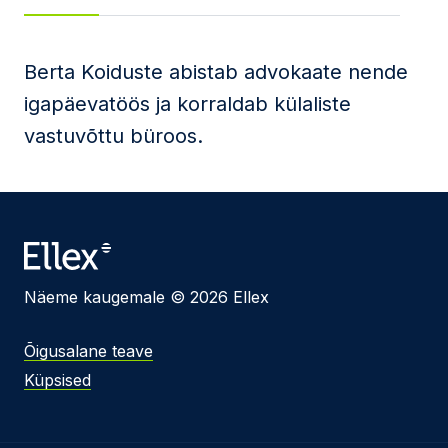
Sõnum
Berta Koiduste abistab advokaate nende
igapäevatöös ja korraldab külaliste
vastuvõttu büroos.
Nõustun
privaatsuspoliitika
ja
kasutustingimustega
Seda veebilehte kaitseb reCAPTCHA ning kehtivad
Google'i
privaatsuspoliitika
ja
teenusetingimused
.
Saada
Näeme kaugemale © 2026 Ellex
Õigusalane teave
Küpsised