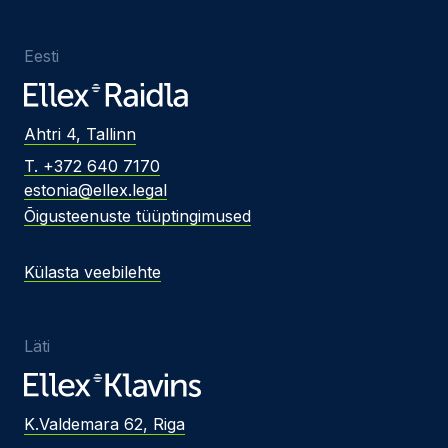
Eesti
Ahtri 4, Tallinn
T. +372 640 7170
estonia@ellex.legal
Õigusteenuste tüüptingimused
Külasta veebilehte
Läti
K.Valdemara 62, Riga