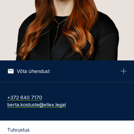
Võta ühendust
Nimi *
+372 640 7170
berta.koiduste@ellex.legal
E-post *
Tutvustus