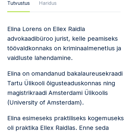
Tutvustus
Haridus
Sõnum
Elina Lorens on Ellex Raidla
advokaadibüroo jurist, kelle peamiseks
Nõustun
privaatsuspoliitika
ja
töövaldkonnaks on kriminaalmenetlus ja
kasutustingimustega
vaidluste lahendamine.
Seda veebilehte kaitseb reCAPTCHA ning kehtivad
Google'i
privaatsuspoliitika
ja
teenusetingimused
.
Elina on omandanud bakalaureusekraadi
Saada
Tartu Ülikooli õigusteaduskonnas ning
magistrikraadi Amsterdami Ülikoolis
(
University of Amsterdam)
.
Elina esimeseks praktiliseks kogemuseks
oli praktika Ellex Raidlas. Enne seda