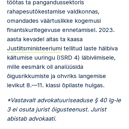
töötas ta pangandussektoris
rahapesutõkestamise valdkonnas,
omandades väärtuslikke kogemusi
finantskuritegevuse ennetamisel. 2023.
aasta kevadel aitas ta kaasa
Justiitsministeerium
i tellitud laste hälbiva
käitumise uuringu (ISRD 4) läbiviimisele,
mille eesmärk oli analüüsida
õigusrikkumiste ja ohvriks langemise
levikut 8.—11. klassi õpilaste hulgas.
*Vastavalt advokatuuriseaduse § 40 lg-le
3 ei osuta jurist õigusteenust. Jurist
abistab advokaati.