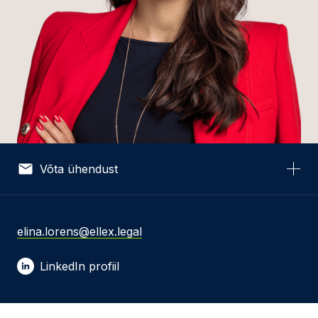
Võta ühendust
Nimi *
elina.lorens@ellex.legal
LinkedIn profiil
E-post *