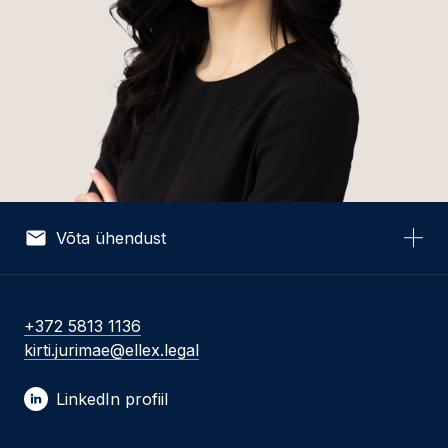
Võta ühendust
Nimi *
+372 5813 1136
kirti.jurimae@ellex.legal
E-post *
LinkedIn profiil