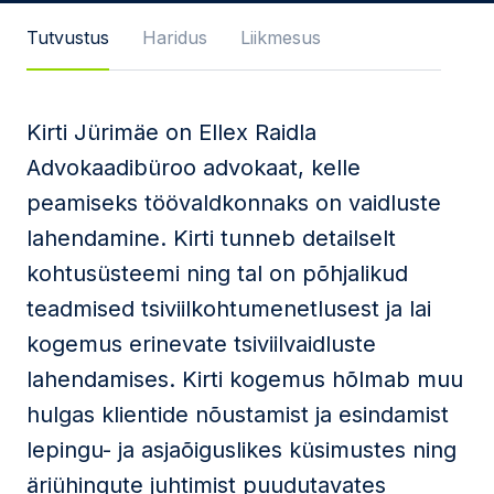
Sõnum
Tutvustus
Haridus
Liikmesus
Kirti Jürimäe on Ellex Raidla
Nõustun
privaatsuspoliitika
ja
Advokaadibüroo advokaat, kelle
kasutustingimustega
peamiseks töövaldkonnaks on vaidluste
Seda veebilehte kaitseb reCAPTCHA ning kehtivad
lahendamine. Kirti tunneb detailselt
Google'i
privaatsuspoliitika
ja
teenusetingimused
.
kohtusüsteemi ning tal on põhjalikud
Saada
teadmised tsiviilkohtumenetlusest ja lai
kogemus erinevate tsiviilvaidluste
lahendamises. Kirti kogemus hõlmab muu
hulgas klientide nõustamist ja esindamist
lepingu- ja asjaõiguslikes küsimustes ning
äriühingute juhtimist puudutavates