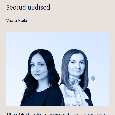
Seotud uudised
Vaata kõiki
Mari Must ja Kirti Jürimäe:
hagi tagamisega