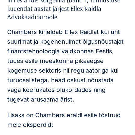
milles andis kõrgeima (Band 1) tunnustuse
kuuendat aastat järjest Ellex Raidla
Advokaadibüroole.
Chambers kirjeldab Ellex Raidlat kui üht
suurimat ja kogenenuimat õigusnõustajat
finantstehnoloogia valdkonnas Eestis,
tuues esile meeskonna pikaaegse
kogemuse sektoris nii regulaatoriga kui
turuosalistega, head oskust nõustada
väga keerukates olukordades ning
tugevat arusaama ärist.
Lisaks on Chambers eraldi esile tõstnud
meie eksperdid: