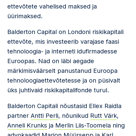
ettevõtete vahelised maksed ja
üürimaksed.
Balderton Capital on Londoni riskikapitali
ettevõte, mis investeerib varajase faasi
tehnoloogia- ja interneti idufirmadesse
Euroopas. Nad on läbi aegade
märkimisväärselt panustanud Euroopa
tehnoloogiaettevõtetesse ja on püsivalt
üks juhtivaid riskikapitalifonde turul.
Balderton Capitali nõustasid Ellex Raidla
partner
Antti Perli
, nõunikud
Rutt Värk
,
Anneli Krunks
ja
Merlin Liis-Toomela
ning
advokaadid
Marion Müürsepp
ja
Karl