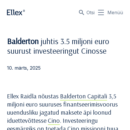
Otsi
Menüü
Balderton
juhtis 3.5 miljoni euro
suurust investeeringut Cinosse
10. märts, 2025
Ellex Raidla nõustas
Balderton Capitali
3,5
miljoni euro suuruses finantseerimisvoorus
uuendusliku jagatud maksete äpi loonud
iduettevõttesse
Cino
. Investeeringu
eesmärgiks on toetada Cino missiooni tuua