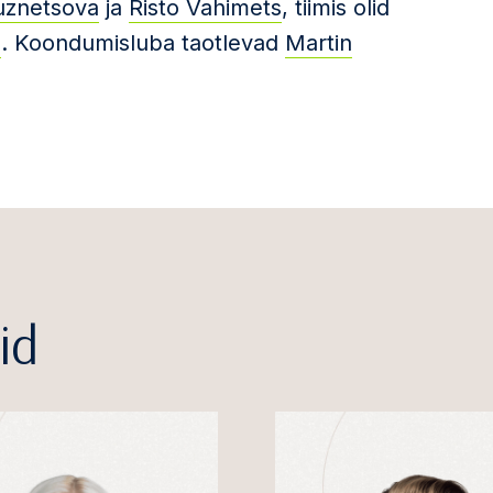
uznetsova
ja
Risto Vahimets
, tiimis olid
m
. Koondumisluba taotlevad
Martin
id