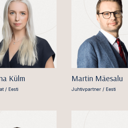
ina Külm
Martin Mäesalu
t / Eesti
Juhtivpartner / Eesti