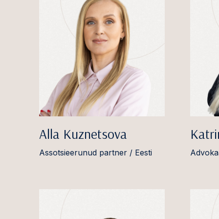
Alla Kuznetsova
Katr
Assotsieerunud partner / Eesti
Advokaa