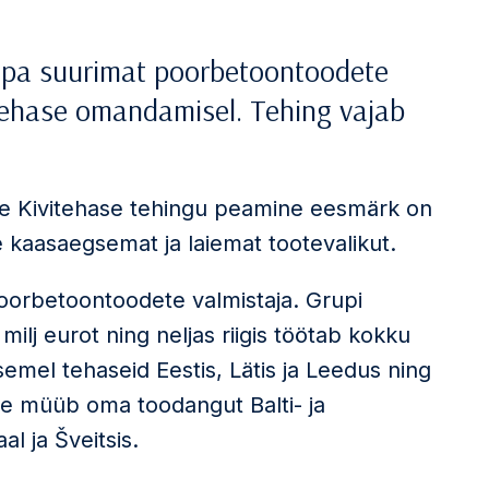
opa suurimat poorbetoontoodete
itehase omandamisel. Tehing vajab
Rae Kivitehase tehingu peamine eesmärk on
 kaasaegsemat ja laiemat tootevalikut.
orbetoontoodete valmistaja. Grupi
ilj eurot ning neljas riigis töötab kokku
emel tehaseid Eestis, Lätis ja Leedus ning
e müüb oma toodangut Balti- ja
l ja Šveitsis.