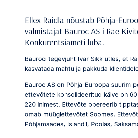
Ellex Raidla nõustab Põhja-Euro
valmistajat Bauroc AS-i Rae Kiv
Konkurentsiameti luba.
Bauroci tegevjuht Ivar Sikk ütles, et 
kasvatada mahtu ja pakkuda klientidele
Bauroc AS on Põhja-Euroopa suurim po
ettevõtete konsolideeritud käive on 60 m
220 inimest. Ettevõte opereerib tipptas
omab müügiettevõtet Soomes. Ettevõt
Põhjamaades, Islandil, Poolas, Saksamaa