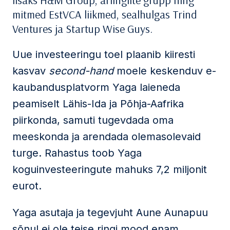
lisaks H&M Group, äriinglite grupp ning
mitmed EstVCA liikmed, sealhulgas Trind
Ventures ja Startup Wise Guys.
Uue investeeringu toel plaanib kiiresti
kasvav
second-hand
moele keskenduv e-
kaubandusplatvorm Yaga laieneda
peamiselt Lähis-Ida ja Põhja-Aafrika
piirkonda, samuti tugevdada oma
meeskonda ja arendada olemasolevaid
turge. Rahastus toob Yaga
koguinvesteeringute mahuks 7,2 miljonit
eurot.
Yaga asutaja ja tegevjuht Aune Aunapuu
sõnul ei ole teise ringi mood enam