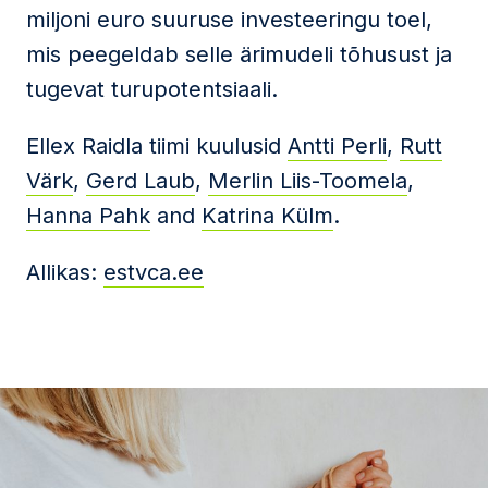
miljoni euro suuruse investeeringu toel,
mis peegeldab selle ärimudeli tõhusust ja
tugevat turupotentsiaali.
Ellex Raidla tiimi kuulusid
Antti Perli
,
Rutt
Värk
,
Gerd Laub
,
Merlin Liis-Toomela
,
Hanna Pahk
and
Katrina Külm
.
Allikas:
estvca.ee