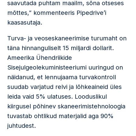
saavutada puhtam maailm, sõna otseses
mõttes,” kommenteeris Pipedrive’i
kaasasutaja.
Turva- ja veoseskaneerimise turumaht on
täna hinnanguliselt 15 miljardi dollarit.
Ameerika Ühendriikide
Sisejulgeolekuministeeriumi uuringud on
näidanud, et lennujaama turvakontroll
suudab varjatud relvi ja lõhkeaineid üles
leida vaid 5% ulatuses. Looduslikul
kiirgusel põhinev skaneerimistehnoloogia
tuvastab ohtlikud materjalid aga 90%
juhtudest.