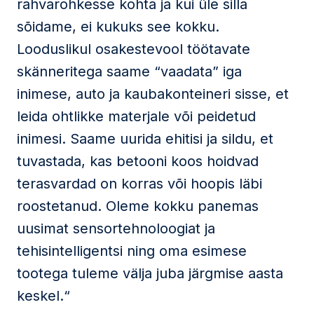
rahvarohkesse kohta ja kui üle silla
sõidame, ei kukuks see kokku.
Looduslikul osakestevool töötavate
skänneritega saame “vaadata” iga
inimese, auto ja kaubakonteineri sisse, et
leida ohtlikke materjale või peidetud
inimesi. Saame uurida ehitisi ja sildu, et
tuvastada, kas betooni koos hoidvad
terasvardad on korras või hoopis läbi
roostetanud. Oleme kokku panemas
uusimat sensortehnoloogiat ja
tehisintelligentsi ning oma esimese
tootega tuleme välja juba järgmise aasta
keskel.“