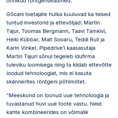
ohtlikud röntgenseadmed.
GScani toetajate hulka kuuluvad ka teised
tuntud investorid ja ettevõtjad: Martin
Tajur, Toomas Bergmann, Taavi Tamkivi,
Heiki Kübbar, Mait Sooaru, Teddi Rull ja
Karin Vinkel. Pipedrive’i kaasasutaja
Martin Tajuri sõnul tegeleb idufirma
tuleviku loomisega ning ta kiidab ettevõtte
loodud tehnoloogiat, mis ei kasuta
skännerites röntgeni põhimõtet.
“Meeskond on loonud uue tehnoloogia ja
tuvastanud huvi uue toote vastu. Neid
kahte kombineerides on võimalik