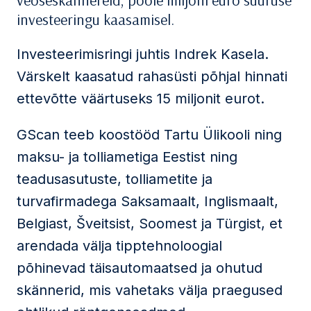
veoseskännereid, poole miljoni euro suuruse
investeeringu kaasamisel.
Investeerimisringi juhtis Indrek Kasela.
Värskelt kaasatud rahasüsti põhjal hinnati
ettevõtte väärtuseks 15 miljonit eurot.
GScan teeb koostööd Tartu Ülikooli ning
maksu- ja tolliametiga Eestist ning
teadusasutuste, tolliametite ja
turvafirmadega Saksamaalt, Inglismaalt,
Belgiast, Šveitsist, Soomest ja Türgist, et
arendada välja tipptehnoloogial
põhinevad täisautomaatsed ja ohutud
skännerid, mis vahetaks välja praegused