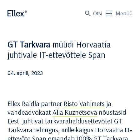
Otsi
Menüü
GT Tarkvara
müüdi Horvaatia
juhtivale IT-ettevõttele Span
04. aprill, 2023
Ellex Raidla partner
Risto Vahimets
ja
vandeadvokaat
Alla Kuznetsova
nõustasid
Eesti juhtivat tarkvarahaldusettevõtet GT
Tarkvara tehingus, mille käigus Horvaatia IT-
ettevõte Span omandab 100% GT Tarkvara