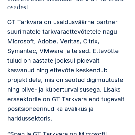
osadest.
GT Tarkvara
on usaldusväärne partner
suurimatele tarkvaraettevõtetele nagu
Microsoft, Adobe, Veritas, Citrix,
Symantec, VMware ja teised. Ettevõtte
tulud on aastate jooksul pidevalt
kasvanud ning ettevõte keskendub
projektidele, mis on seotud digimuutuste
ning pilve- ja küberturvalisusega. Lisaks
erasektorile on GT Tarkvara end tugevalt
positsioneerinud ka avalikus ja
haridussektoris.
“Span ja GT Tarkvara on Microsofti