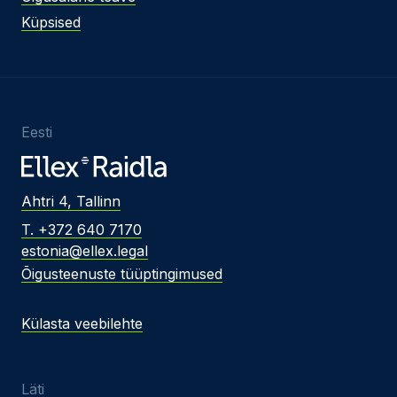
Küpsised
Eesti
Ahtri 4, Tallinn
T. +372 640 7170
estonia@ellex.legal
Õigusteenuste tüüptingimused
Külasta veebilehte
Läti