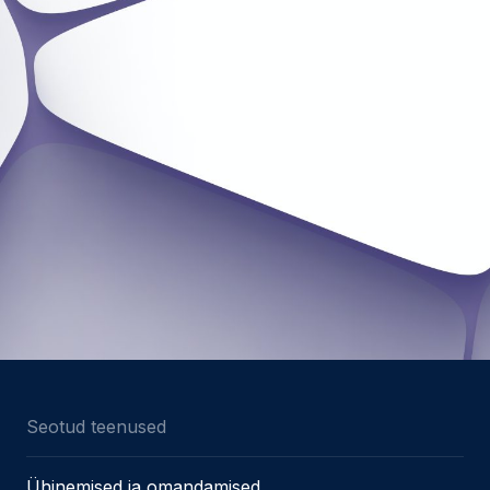
Seotud teenused
Ühinemised ja omandamised