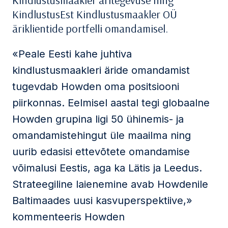
Kindlustusmaakler äritegevuse ning
KindlustusEst Kindlustusmaakler OÜ
äriklientide portfelli omandamisel.
«Peale Eesti kahe juhtiva
kindlustusmaakleri äride omandamist
tugevdab Howden oma positsiooni
piirkonnas. Eelmisel aastal tegi globaalne
Howden grupina ligi 50 ühinemis- ja
omandamistehingut üle maailma ning
uurib edasisi ettevõtete omandamise
võimalusi Eestis, aga ka Lätis ja Leedus.
Strateegiline laienemine avab Howdenile
Baltimaades uusi kasvuperspektiive,»
kommenteeris Howden