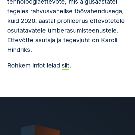
tehnoloogiaettevõte, mis algusaastatel
tegeles rahvusvahelise töövahendusega,
kuid 2020. aastal profileerus ettevõtetele
osutatavatele ümberasumisteenustele.
Ettevõtte asutaja ja tegevjuht on Karoli
Hindriks.
Rohkem infot leiad
siit
.