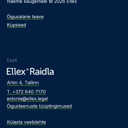
Näeme kaugemale © 2026 Ellex
Õigusalane teave
Küpsised
Eesti
Ahtri 4, Tallinn
T. +372 640 7170
estonia@ellex.legal
Õigusteenuste tüüptingimused
Külasta veebilehte