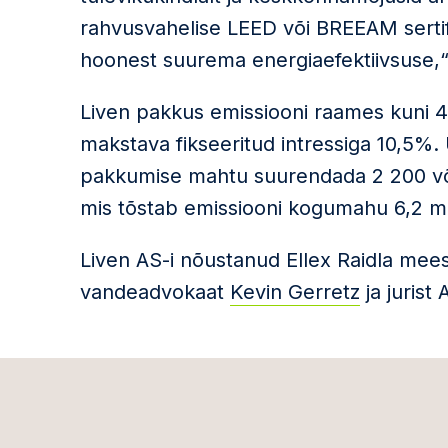
rahvusvahelise LEED või BREEAM sertifi
hoonest suurema energiaefektiivsuse,“
Liven pakkus emissiooni raames kuni 4 
makstava fikseeritud intressiga 10,5%. 
pakkumise mahtu suurendada 2 200 võla
mis tõstab emissiooni kogumahu 6,2 mil
Liven AS-i nõustanud Ellex Raidla mee
vandeadvokaat
Kevin Gerretz
ja jurist