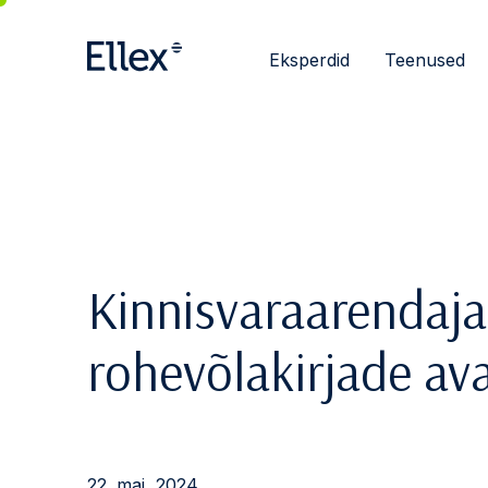
Eksperdid
Teenused
Kinnisvaraarendaj
rohevõlakirjade av
22. mai, 2024