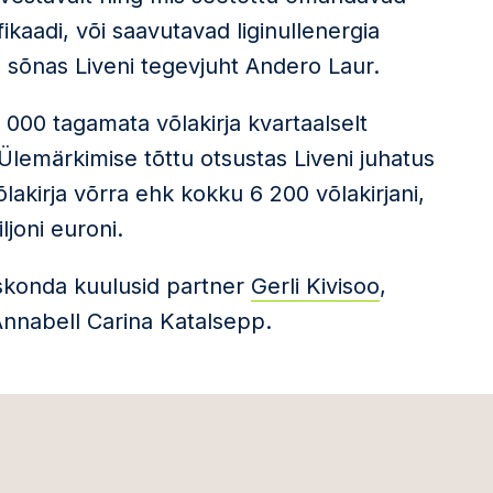
kaadi, või saavutavad liginullenergia
 sõnas Liveni tegevjuht Andero Laur.
000 tagamata võlakirja kvartaalselt
Ülemärkimise tõttu otsustas Liveni juhatus
kirja võrra ehk kokku 6 200 võlakirjani,
joni euroni.
skonda kuulusid partner
Gerli Kivisoo
,
 Annabell Carina Katalsepp.