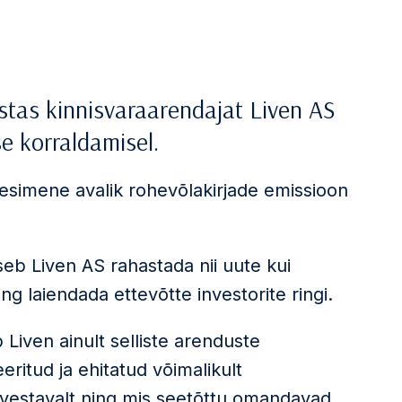
stas kinnisvaraarendajat Liven AS
e korraldamisel.
 esimene avalik rohevõlakirjade emissioon
eb Liven AS rahastada nii uute kui
g laiendada ettevõtte investorite ringi.
Liven ainult selliste arenduste
ritud ja ehitatud võimalikult
arvestavalt ning mis seetõttu omandavad