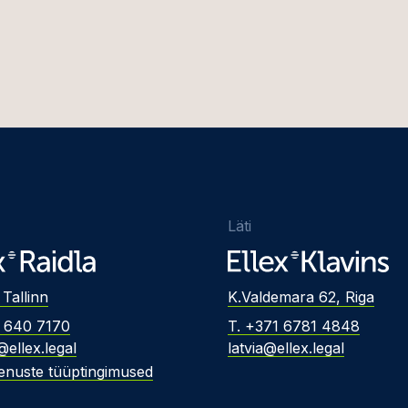
Läti
 Tallinn
K.Valdemara 62, Riga
2 640 7170
T. +371 6781 4848
@ellex.legal
latvia@ellex.legal
enuste tüüptingimused