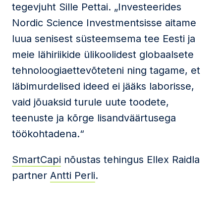
tegevjuht Sille Pettai. „Investeerides
Nordic Science Investmentsisse aitame
luua senisest süsteemsema tee Eesti ja
meie lähiriikide ülikoolidest globaalsete
tehnoloogiaettevõteteni ning tagame, et
läbimurdelised ideed ei jääks laborisse,
vaid jõuaksid turule uute toodete,
teenuste ja kõrge lisandväärtusega
töökohtadena.“
SmartCapi
nõustas tehingus Ellex Raidla
partner
Antti Perli
.