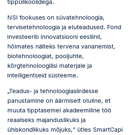
tippülikoolidega.
NSI fookuses on süvatehnoloogia,
tervisetehnoloogia ja eluteadused. Fond
investeerib innovatsiooni eesliinil,
hõlmates näiteks tervena vananemist,
biotehnoloogiat, pooljuhte,
kõrgtehnoloogilisi materjale ja
intelligentseid süsteeme.
„Teadus- ja tehnoloogiasiirdesse
panustamine on äärmiselt oluline, et
muuta tipptasemel akadeemiline töö
reaalseks majanduslikuks ja
ühiskondlikuks mõjuks,“ ütles SmartCapi