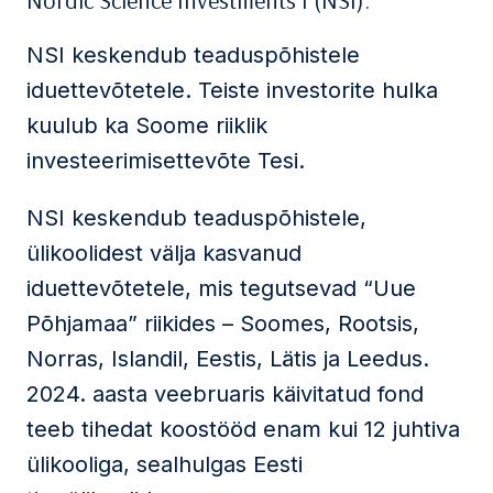
Nordic Science Investments I (NSI).
NSI keskendub teaduspõhistele
iduettevõtetele. Teiste investorite hulka
kuulub ka Soome riiklik
investeerimisettevõte Tesi.
NSI keskendub teaduspõhistele,
ülikoolidest välja kasvanud
iduettevõtetele, mis tegutsevad “Uue
Põhjamaa” riikides – Soomes, Rootsis,
Norras, Islandil, Eestis, Lätis ja Leedus.
2024. aasta veebruaris käivitatud fond
teeb tihedat koostööd enam kui 12 juhtiva
ülikooliga, sealhulgas Eesti