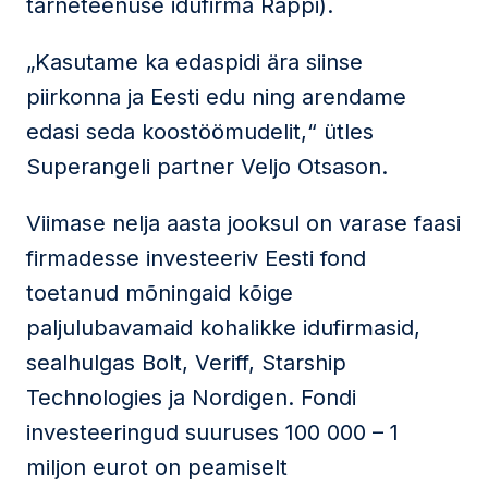
tarneteenuse idufirma Rappi).
„Kasutame ka edaspidi ära siinse
piirkonna ja Eesti edu ning arendame
edasi seda koostöömudelit,“ ütles
Superangeli partner Veljo Otsason.
Viimase nelja aasta jooksul on varase faasi
firmadesse investeeriv Eesti fond
toetanud mõningaid kõige
paljulubavamaid kohalikke idufirmasid,
sealhulgas Bolt, Veriff, Starship
Technologies ja Nordigen. Fondi
investeeringud suuruses 100 000 – 1
miljon eurot on peamiselt