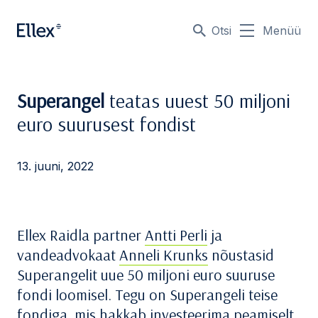
Otsi
Menüü
Superangel
teatas uuest 50 miljoni
euro suurusest fondist
13. juuni, 2022
Ellex Raidla partner
Antti Perli
ja
vandeadvokaat
Anneli Krunks
nõustasid
Superangelit uue 50 miljoni euro suuruse
fondi loomisel. Tegu on Superangeli teise
fondiga, mis hakkab investeerima peamiselt