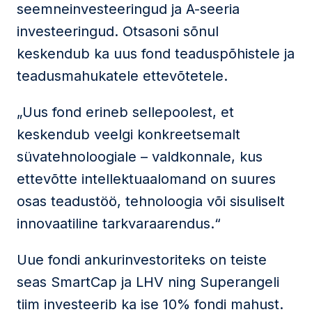
seemneinvesteeringud ja A-seeria
investeeringud. Otsasoni sõnul
keskendub ka uus fond teaduspõhistele ja
teadusmahukatele ettevõtetele.
„Uus fond erineb sellepoolest, et
keskendub veelgi konkreetsemalt
süvatehnoloogiale – valdkonnale, kus
ettevõtte intellektuaalomand on suures
osas teadustöö, tehnoloogia või sisuliselt
innovaatiline tarkvaraarendus.“
Uue fondi ankurinvestoriteks on teiste
seas SmartCap ja LHV ning Superangeli
tiim investeerib ka ise 10% fondi mahust.