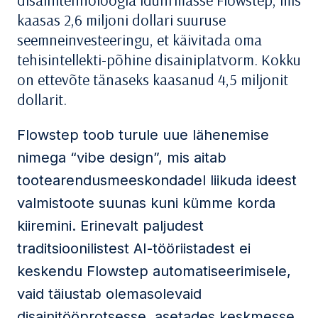
disainitehnoloogia idufirmasse Flowstep, mis
kaasas 2,6 miljoni dollari suuruse
seemneinvesteeringu, et käivitada oma
tehisintellekti-põhine disainiplatvorm. Kokku
on ettevõte tänaseks kaasanud 4,5 miljonit
dollarit.
Flowstep toob turule uue lähenemise
nimega “vibe design”, mis aitab
tootearendusmeeskondadel liikuda ideest
valmistoote suunas kuni kümme korda
kiiremini. Erinevalt paljudest
traditsioonilistest AI-tööriistadest ei
keskendu Flowstep automatiseerimisele,
vaid täiustab olemasolevaid
disainitööprotsesse, asetades keskmesse