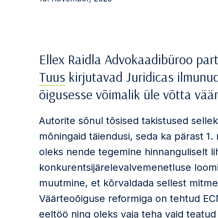
Ellex Raidla Advokaadibüroo par
Tuus
kirjutavad Juridicas ilmunud 
õigusesse võimalik üle võtta vä
Autorite sõnul tõsised takistused sell
mõningaid täiendusi, seda ka pärast 1
oleks nende tegemine hinnanguliselt lih
konkurentsijärelevalvemenetluse loom
muutmine, et kõrvaldada sellest mitm
Väärteoõiguse reformiga on tehtud ECN+
eeltöö ning oleks vaja teha vaid teatu