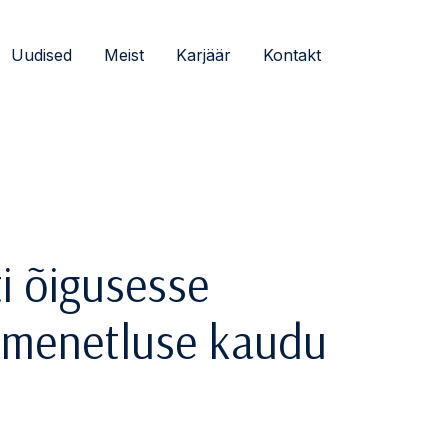
Uudised
Meist
Karjäär
Kontakt
ti õigusesse
omenetluse kaudu