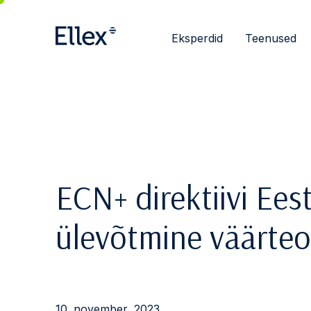
Eksperdid
Teenused
ECN+ direktiivi Ees
ülevõtmine väärte
10. november, 2023