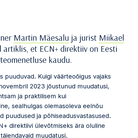
tner
Martin Mäesalu
ja jurist
Miikael
artiklis, et ECN+ direktiiv on Eesti
ärteomenetluse kaudu.
eks puuduvad. Kuigi väärteoõigus vajaks
. novembril 2023 jõustunud muudatusi,
tsam ja praktilisem kui
ine, sealhulgas olemasoleva eelnõu
ed puudused ja põhiseadusvastasused.
 direktiivi ülevõtmiseks ära oluline
d täiendavaid muudatusi.