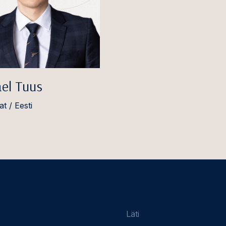
ael Tuus
t / Eesti
Läti