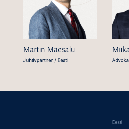
Martin Mäesalu
Miik
Juhtivpartner / Eesti
Advokaa
Eesti