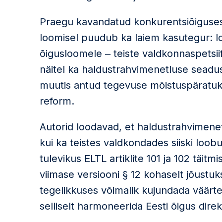
Praegu kavandatud konkurentsiõiguses 
loomisel puudub ka laiem kasutegur: l
õigusloomele ‒ teiste valdkonnaspetsii
näitel ka haldustrahvimenetluse seadusti
muutis antud tegevuse mõistuspäratuks
reform.
Autorid loodavad, et haldustrahvimenet
kui ka teistes valdkondades siiski lo
tulevikus ELTL artiklite 101 ja 102 täi
viimase versiooni § 12 kohaselt jõustuks
tegelikkuses võimalik kujundada väärte
selliselt harmoneerida Eesti õigus dire