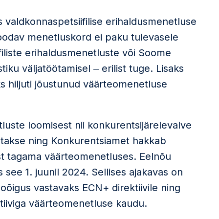
valdkonnaspetsiifilise erihaldusmenetluse
oodav menetluskord ei paku tulevasele
filiste erihaldusmenetluste või Soome
ku väljatöötamisel ‒ erilist tuge. Lisaks
 hiljuti jõustunud väärteomenetluse
luste loomisest nii konkurentsijärelevalve
obutakse ning Konkurentsiamet hakkab
tmist tagama väärteomenetluses. Eelnõu
 see 1. juunil 2024. Sellises ajakavas on
oõigus vastavaks ECN+ direktiivile ning
ktiiviga väärteomenetluse kaudu.