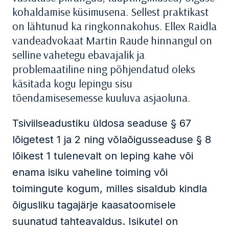
kohaldamise küsimusena. Sellest praktikast
on lähtunud ka ringkonnakohus. Ellex Raidla
vandeadvokaat Martin Raude hinnangul on
selline vahetegu ebavajalik ja
problemaatiline ning põhjendatud oleks
käsitada kogu lepingu sisu
tõendamisesemesse kuuluva asjaoluna.
Tsiviilseadustiku üldosa seaduse § 67
lõigetest 1 ja 2 ning võlaõigusseaduse § 8
lõikest 1 tulenevalt on leping kahe või
enama isiku vaheline toiming või
toimingute kogum, milles sisaldub kindla
õigusliku tagajärje kaasatoomisele
suunatud tahteavaldus. Isikutel on