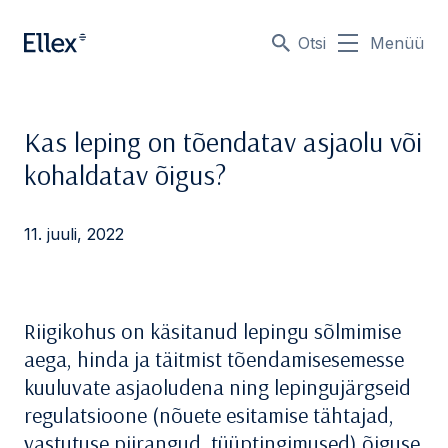
Otsi
Menüü
Kas leping on tõendatav asjaolu või
kohaldatav õigus?
11. juuli, 2022
Riigikohus on käsitanud lepingu sõlmimise
aega, hinda ja täitmist tõendamisesemesse
kuuluvate asjaoludena ning lepingujärgseid
regulatsioone (nõuete esitamise tähtajad,
vastutuse piirangud, tüüptingimused) õiguse