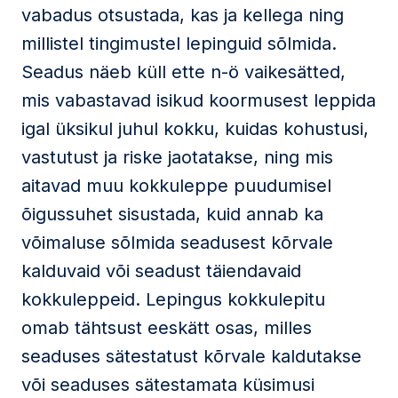
vabadus otsustada, kas ja kellega ning
millistel tingimustel lepinguid sõlmida.
Seadus näeb küll ette n-ö vaikesätted,
mis vabastavad isikud koormusest leppida
igal üksikul juhul kokku, kuidas kohustusi,
vastutust ja riske jaotatakse, ning mis
aitavad muu kokkuleppe puudumisel
õigussuhet sisustada, kuid annab ka
võimaluse sõlmida seadusest kõrvale
kalduvaid või seadust täiendavaid
kokkuleppeid. Lepingus kokkulepitu
omab tähtsust eeskätt osas, milles
seaduses sätestatust kõrvale kaldutakse
või seaduses sätestamata küsimusi