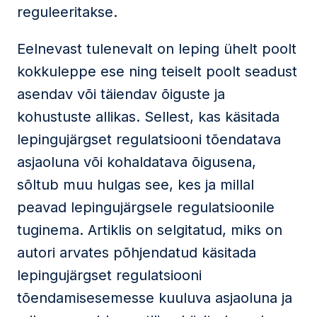
reguleeritakse.
Eelnevast tulenevalt on leping ühelt poolt
kokkuleppe ese ning teiselt poolt seadust
asendav või täiendav õiguste ja
kohustuste allikas. Sellest, kas käsitada
lepingujärgset regulatsiooni tõendatava
asjaoluna või kohaldatava õigusena,
sõltub muu hulgas see, kes ja millal
peavad lepingujärgsele regulatsioonile
tuginema. Artiklis on selgitatud, miks on
autori arvates põhjendatud käsitada
lepingujärgset regulatsiooni
tõendamisesemesse kuuluva asjaoluna ja