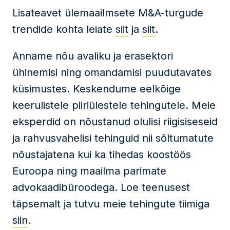
Lisateavet ülemaailmsete M&A-turgude
trendide kohta leiate
siit
ja
siit
.
Anname nõu avaliku ja erasektori
ühinemisi ning omandamisi puudutavates
küsimustes. Keskendume eelkõige
keerulistele piiriülestele tehingutele. Meie
eksperdid on nõustanud olulisi riigisiseseid
ja rahvusvahelisi tehinguid nii sõltumatute
nõustajatena kui ka tihedas koostöös
Euroopa ning maailma parimate
advokaadibüroodega. Loe teenusest
täpsemalt ja tutvu meie tehingute tiimiga
siin
.