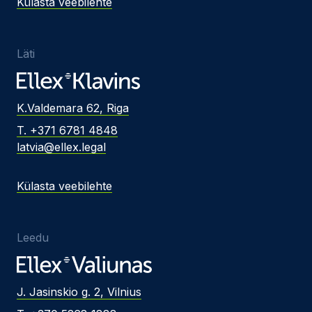
Külasta veebilehte
Läti
K.Valdemara 62, Riga
T. +371 6781 4848
latvia@ellex.legal
Külasta veebilehte
Leedu
J. Jasinskio g. 2, Vilnius