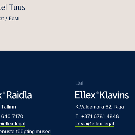
ael Tuus
t / Eesti
Läti
 Tallinn
K.Valdemara 62, Riga
2 640 7170
T. +371 6781 4848
@ellex.legal
latvia@ellex.legal
enuste tüüptingimused