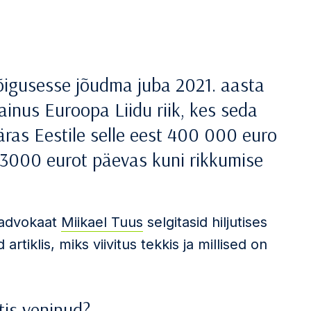
e õigusesse jõudma juba 2021. aasta
 ainus Euroopa Liidu riik, kes seda
ras Eestile selle eest 400 000 euro
e 3000 eurot päevas kuni rikkumise
 advokaat
Miikael Tuus
selgitasid hiljutises
tiklis, miks viivitus tekkis ja millised on
tis veninud?