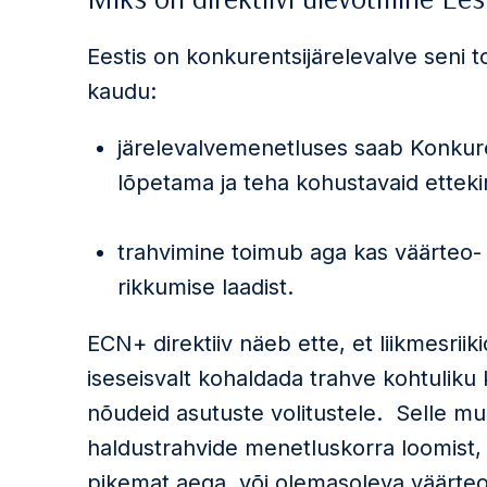
Eestis on konkurentsijärelevalve seni 
kaudu:
järelevalvemenetluses saab Konkure
lõpetama ja teha kohustavaid ettekir
trahvimine toimub aga kas väärteo- 
rikkumise laadist.
ECN+ direktiiv näeb ette, et liikmesri
iseseisvalt kohaldada trahve kohtuliku k
nõudeid asutuste volitustele. Selle 
haldustrahvide menetluskorra loomist,
pikemat aega, või olemasoleva väärte