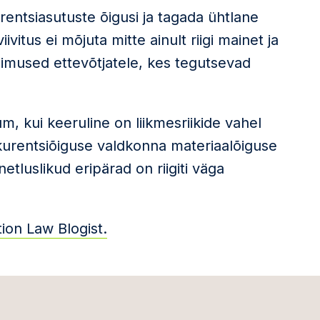
entsiasutuste õigusi ja tagada ühtlane
ivitus ei mõjuta mitte ainult riigi mainet ja
gimused ettevõtjatele, kes tegutsevad
m, kui keeruline on liikmesriikide vahel
kurentsiõiguse valdkonna materiaalõiguse
etluslikud eripärad on riigiti väga
ion Law Blogist.