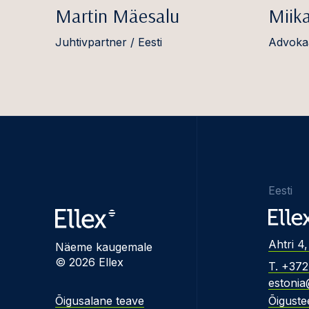
Martin Mäesalu
Miik
Juhtivpartner / Eesti
Advokaa
Eesti
Ahtri 4,
Näeme kaugemale
© 2026 Ellex
T. +37
estonia
Õigusalane teave
Õiguste