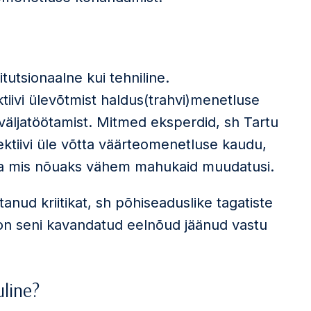
titutsionaalne kui tehniline.
ktiivi ülevõtmist haldus(trahvi)menetluse
äljatöötamist. Mitmed eksperdid, sh Tartu
ektiivi üle võtta väärteomenetluse kaudu,
ja mis nõuaks vähem mahukaid muudatusi.
anud kriitikat, sh põhiseaduslike tagatiste
 on seni kavandatud eelnõud jäänud vastu
uline?