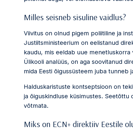
Milles seisneb sisuline vaidlus?
Viivitus on olnud pigem poliitiline ja ins
Justiitsministeerium on eelistanud dire
kaudu, mis eeldab uue menetluskorra v
Ülikooli analüüs, on aga soovitanud dir
mida Eesti õigussüsteem juba tunneb 
Halduskaristuste kontseptsioon on tekit
ja õiguskindluse küsimustes. Seetõttu
võtmata.
Miks on ECN+ direktiiv Eestile ol