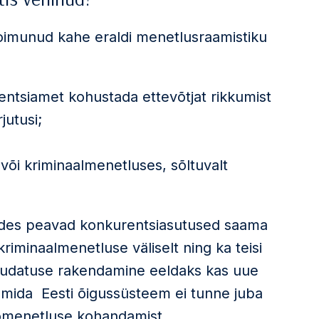
toimunud kahe eraldi menetlusraamistiku
ntsiamet kohustada ettevõtjat rikkumist
jutusi;
või kriminaalmenetluses, sõltuvalt
ikides peavad konkurentsiasutused saama
riminaalmenetluse väliselt ning ka teisi
muudatuse rakendamine eeldaks kas uue
 mida Eesti õigussüsteem ei tunne juba
omenetluse kohandamist.