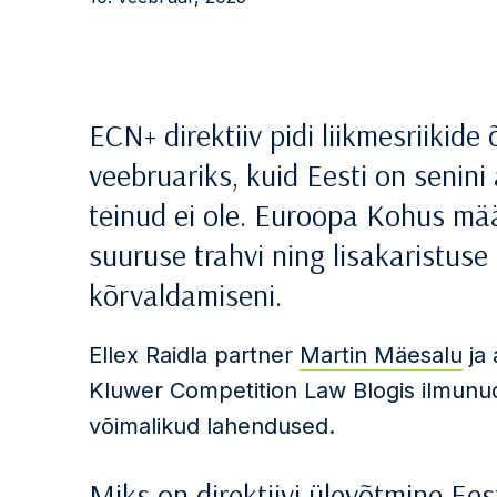
ECN+ direktiiv pidi liikmesriikid
veebruariks, kuid Eesti on senini
teinud ei ole. Euroopa Kohus mää
suuruse trahvi ning lisakaristus
kõrvaldamiseni.
Ellex Raidla partner
Martin Mäesalu
ja
Kluwer Competition Law Blogis ilmunud ar
võimalikud lahendused.
Miks on direktiivi ülevõtmine Ees