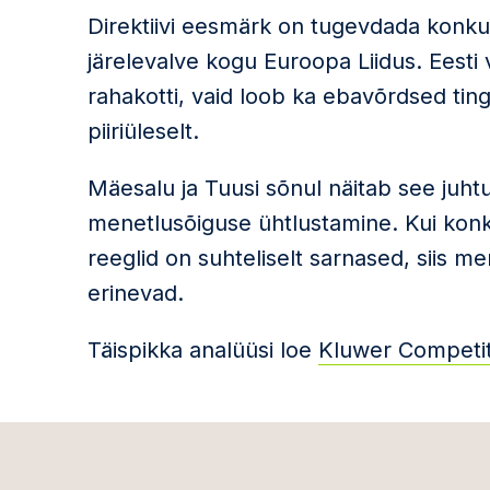
Direktiivi eesmärk on tugevdada konkur
järelevalve kogu Euroopa Liidus. Eesti vi
rahakotti, vaid loob ka ebavõrdsed tin
piiriüleselt.
Mäesalu ja Tuusi sõnul näitab see juhtu
menetlusõiguse ühtlustamine. Kui kon
reeglid on suhteliselt sarnased, siis men
erinevad.
Täispikka analüüsi loe
Kluwer Competit