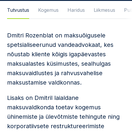
Sõnum
Tutvustus
Kogemus
Haridus
Liikmesus
Pub
Dmitri Rozenblat on maksuõigusele
Nõustun
privaatsuspoliitika
ja
spetsialiseerunud vandeadvokaat, kes
kasutustingimustega
nõustab kliente kõigis igapäevastes
Seda veebilehte kaitseb reCAPTCHA ning kehtivad
maksualastes küsimustes, sealhulgas
Google'i
privaatsuspoliitika
ja
teenusetingimused
.
maksuvaidlustes ja rahvusvahelise
Saada
maksustamise valdkonnas.
Lisaks on Dmitril laialdane
maksuvaldkonda toetav kogemus
ühinemiste ja ülevõtmiste tehingute ning
korporatiivsete restruktureerimiste