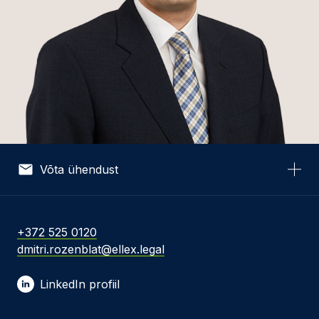
Võta ühendust
Nimi *
+372 525 0120
dmitri.rozenblat@ellex.legal
E-post *
LinkedIn profiil