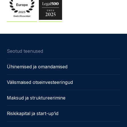
Seotud teenused
Ühinemised ja omandamised
Välismaised otseinvesteeringud
Maksud ja struktureerimine
Riskikapital ja start-up’id