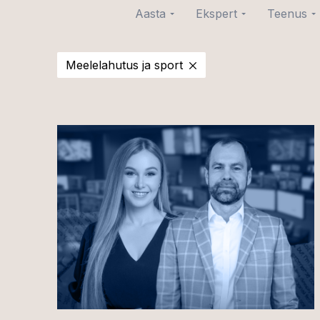
Aasta
Ekspert
Teenus
2026
Joosep Aare
Tehingud
Ühinem
Meelelahutus ja sport
2025
Ott Aava
omand
2024
Irina Alas
Kapital
2023
Liisbeth Eero
Kinnisv
2022
Triin Frosch
üürimi
2021
Kevin Gerretz
Erakapi
2020
Linda Helen Herma
Finant
Jaanus Ikla
Äriteh
Kaisa Jakobsoo
Ehitus
Siim Jürgens
Üldine 