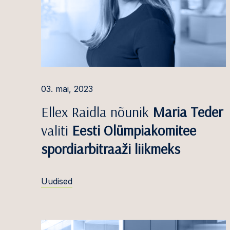
Marika Kütt
Kohtuo
ja täit
Gerda Liik
Majand
Merlin Liis-Toomela
uurimi
Elina Lorens
Äri- ja
03. mai, 2023
Regina Getter Maajä
Konkur
Ellex Raidla nõunik
Maria Teder
riigiab
Mari Mikson
valiti
Eesti Olümpiakomitee
Põhise
Mari Must
spordiarbitraaži liikmeks
haldus
Martin Mäesalu
Ehitus 
Uudised
Ants Nõmper,
dr. iur
Juhtide
isikute
Karl Rudolf Org
Energe
Arne Ots