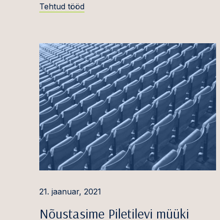
Tehtud tööd
Anton Sigal
Välisin
usaldu
Karin Tartu
Plokiah
Maria Teder
digitaa
Grete-Kai Teeäär
ESG te
Brigitta Toomingas
Meditsi
Kristi Traagel
Konkure
Andre Tuul
Pangan
finant
Miikael Tuus
Tarbe-
Neve Uudelt
Andmek
Toomas Vaher
21. jaanuar, 2021
kübertu
Risto Vahimets
Nõustasime Piletilevi müüki
Energee