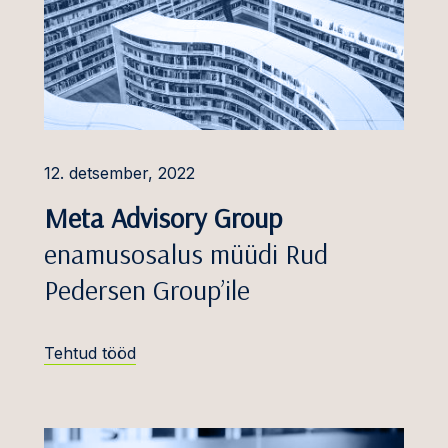
tsuste tunnustamine
misele pööramine
uskaristusõigus ja
sed
 tehinguvaidlused
12. detsember, 2022
rv
entsiõiguse ja
Meta Advisory Group
i vaidlused
enamusosalus müüdi Rud
aduslikud ja
Pedersen Group’ile
menetlused
ja kinnisvara
Tehtud tööd
.
 ja vastutavate
 vastutus
etika