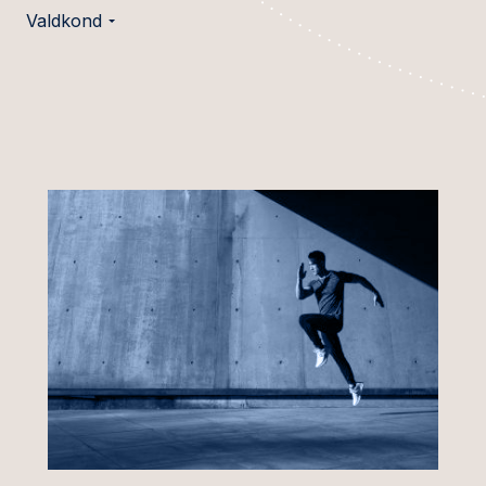
Valdkond
Kaubandussektor
ised ja
Põllumajandus- ja
amised
toidutööstus
iturud
Autotööstus
aratehingud ja
Pangad ja finantsasutused
ne
Kaitsetööstus
tal
Energeetika ja
n
seerimine
üldhuviteenused
ingud
Tervishoid ja ravimitööstus
õigus
Tööstus
äri- ja lepinguõigus
Taristu ja transport