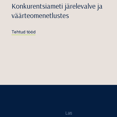
Konkurentsiameti järelevalve ja
ond
väärteomenetlustes
stehnoloogia
 joogi- ja
Tehtud tööd
tikatööstus
 lepinguõigus
ektuaalomand
ringud ja
varaarendus
anked ja PPP
id
õigus
oogia, meedia ja
Läti
mmunikatsioon