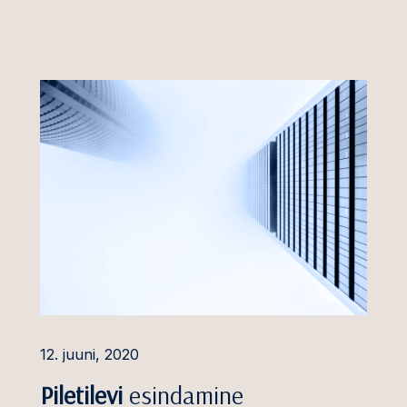
vesteeringute
sväärsuse kontroll
ela tehnoloogia ja
lvarad
enused
iniõigus
ntsiõigus ja riigiabi
dus ja
steenused
 ja jaekaubandus
aitse,
12. juuni, 2020
rvalisus ja IT õigus
Piletilevi
esindamine
tika ja taristu