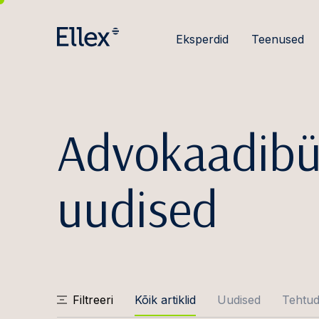
Eksperdid
Teenused
Advokaadibü
uudised
Filtreeri
Kõik artiklid
Uudised
Tehtud