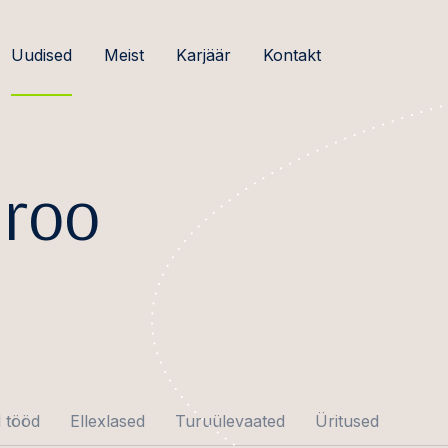
Uudised
Meist
Karjäär
Kontakt
roo
 tööd
Ellexlased
Turuülevaated
Üritused