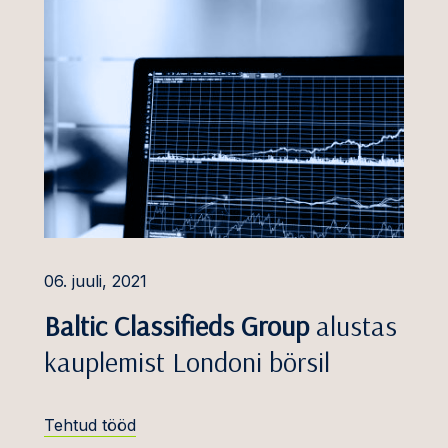
vesteeringute kaitse
õuetus ja
vadre
imine
stusvaidlused
ektuaalomandi
sed
us ja töösuhted
ev
astutus
06. juuli, 2021
anked ja PPP
Baltic Classifieds Group
alustas
ide vaidlused
kauplemist Londoni börsil
e vaidlused
aidlused
Tehtud tööd
ine