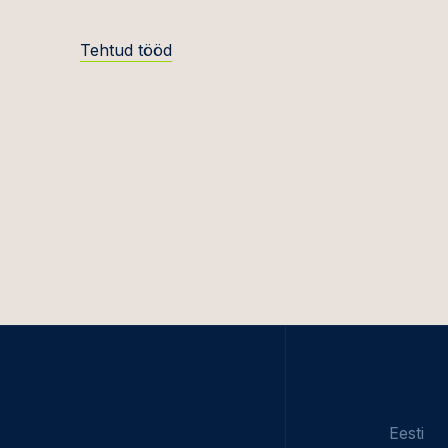
Siim Vahtrus
Keskk
Tehtud tööd
Hendrik Viimsalu
Finant
Rutt Värk
Toidu-,
kosmee
Üldine
Intell
Planee
kinnis
Riigih
projekt
Maksu
Tehnol
Eesti
teleko