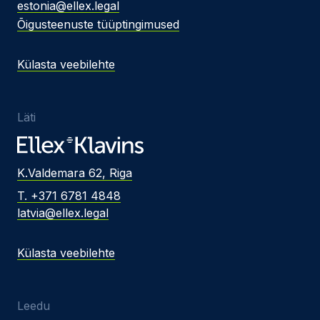
estonia@ellex.legal
Õigusteenuste tüüptingimused
Külasta veebilehte
Läti
K.Valdemara 62, Riga
T. +371 6781 4848
latvia@ellex.legal
Külasta veebilehte
Leedu