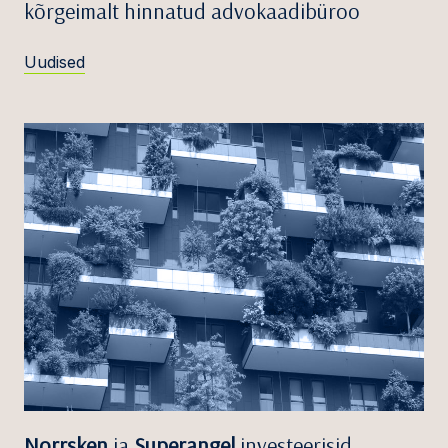
kõrgeimalt hinnatud advokaadibüroo
Uudised
Norrsken
ja
Superangel
investeerisid