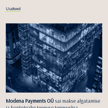
Uudised
Modena Payments OÜ
sai makse algatamise
ja kontoteabe teenuse tegevusloa