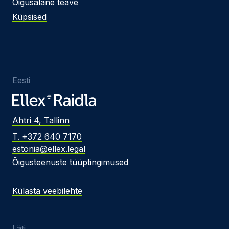
Õigusalane teave
Küpsised
Eesti
Ahtri 4, Tallinn
T. +372 640 7170
estonia@ellex.legal
Õigusteenuste tüüptingimused
Külasta veebilehte
Läti