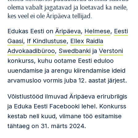
olema vabalt jagatavad ja loetavad ka neile,
kes veel ei ole Äripäeva tellijad.
Edukas Eesti on
Äripäeva
,
Helmese
,
Eesti
Gaasi
,
If Kindlustuse
,
Ellex Raidla
Advokaadibüroo
,
Swedbanki
ja
Verstoni
konkurss, kuhu ootame Eesti eduloo
uuendamise ja arengu kiirendamise ideid
arvamusloo vormis juba 12. aastat järjest.
Võistlustööd ilmuvad Äripäeva erirubriigis
ja Eduka Eesti Facebooki lehel. Konkurss
kestab neli kuud, viimane töö esitamise
tähtaeg on 31. märts 2024.