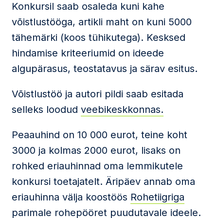
Konkursil saab osaleda kuni kahe
võistlustööga, artikli maht on kuni 5000
tähemärki (koos tühikutega). Kesksed
hindamise kriteeriumid on ideede
algupärasus, teostatavus ja särav esitus.
Võistlustöö ja autori pildi saab esitada
selleks loodud
veebikeskkonnas.
Peaauhind on 10 000 eurot, teine koht
3000 ja kolmas 2000 eurot, lisaks on
rohked eriauhinnad oma lemmikutele
konkursi toetajatelt. Äripäev annab oma
eriauhinna välja koostöös
Rohetiigriga
parimale rohepööret puudutavale ideele.