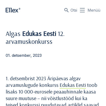
Otsi
Menüü
Algas
Edukas Eesti
12.
arvamuskonkurss
01. detsember, 2023
1. detsembrist 2023 Äripäevas algav
arvamuslugude konkurss
Edukas Eesti
toob
lisaks 10 000-eurosele peaauhinnale kaasa
suure muutuse – nii võistlustööd kui ka
teised konkurssi puudutavad artiklid saavad