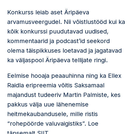
Konkurss leiab aset Äripäeva
arvamusveergudel. Nii võistlustööd kui ka
kõik konkurssi puudutavad uudised,
kommentaarid ja podcast’id seekord
olema täispikkuses loetavad ja jagatavad
ka väljaspool Äripäeva tellijate ringi.
Eelmise hooaja peaauhinna ning ka Ellex
Raidla eripreemia võitis Saksamaal
majandust tudeeriv Martin Palmiste, kes
pakkus välja uue lähenemise
heitmekaubandusele, mille ristis
“rohepöörde valuvaigistiks”. Loe
täpsemalt
SIIT
.