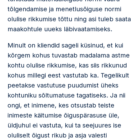
tõlgendamise ja menetlusõiguse normi
olulise rikkumise tõttu ning asi tuleb saata
maakohtule uueks läbivaatamiseks.
Minult on kliendid sageli küsinud, et kui
kõrgem kohus tuvastab madalama astme
kohtu olulise rikkumise, kas siis rikkunud
kohus millegi eest vastutab ka. Tegelikult
peetakse vastutuse puudumist üheks
kohtuniku sõltumatuse tagatiseks. Ja nii
ongi, et inimene, kes otsustab teiste
inimeste käitumise õiguspärasuse üle,
üldjuhul ei vastuta, kui ta seejuures ise
oluliselt õigust rikub ja asja valesti