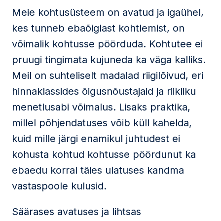
Meie kohtusüsteem on avatud ja igaühel,
kes tunneb ebaõiglast kohtlemist, on
võimalik kohtusse pöörduda. Kohtutee ei
pruugi tingimata kujuneda ka väga kalliks.
Meil on suhteliselt madalad riigilõivud, eri
hinnaklassides õigusnõustajaid ja riikliku
menetlusabi võimalus. Lisaks praktika,
millel põhjendatuses võib küll kahelda,
kuid mille järgi enamikul juhtudest ei
kohusta kohtud kohtusse pöördunut ka
ebaedu korral täies ulatuses kandma
vastaspoole kulusid.
Säärases avatuses ja lihtsas