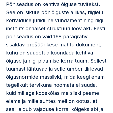
Põhiseadus on kehtiva õiguse tüvitekst.
See on isikute põhiõiguste allikas, riigielu
korralduse juriidiline vundament ning riigi
institutsionaalset struktuuri loov akt. Eesti
põhiseadus on vaid 168 paragrahvi
sisaldav brošüürikese mahtu dokument,
kuhu on suudetud koondada kehtiva
õiguse ja riigi pidamise korra tuum. Sellest
tuumast lähtuvad ja selle ümber tiirlevad
õigusnormide massiivid, mida keegi enam
tegelikult tervikuna hoomata ei suuda,
kuid millega kooskõlas me siiski peame
elama ja mille suhtes meil on ootus, et
seal leidub vajaduse korral kõigeks abi ja