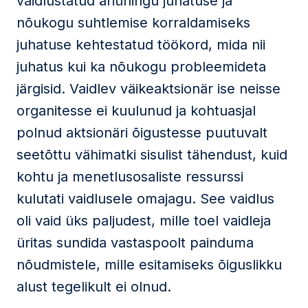
vaidlustatud äriühingu juhatuse ja
nõukogu suhtlemise korraldamiseks
juhatuse kehtestatud töökord, mida nii
juhatus kui ka nõukogu probleemideta
järgisid. Vaidlev väikeaktsionär ise neisse
organitesse ei kuulunud ja kohtuasjal
polnud aktsionäri õigustesse puutuvalt
seetõttu vähimatki sisulist tähendust, kuid
kohtu ja menetlusosaliste ressurssi
kulutati vaidlusele omajagu. See vaidlus
oli vaid üks paljudest, mille toel vaidleja
üritas sundida vastaspoolt painduma
nõudmistele, mille esitamiseks õiguslikku
alust tegelikult ei olnud.