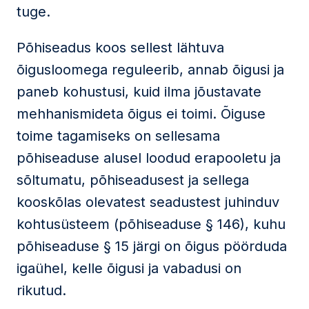
tuge.
Põhiseadus koos sellest lähtuva
õigusloomega reguleerib, annab õigusi ja
paneb kohustusi, kuid ilma jõustavate
mehhanismideta õigus ei toimi. Õiguse
toime tagamiseks on sellesama
põhiseaduse alusel loodud erapooletu ja
sõltumatu, põhiseadusest ja sellega
kooskõlas olevatest seadustest juhinduv
kohtusüsteem (põhiseaduse § 146), kuhu
põhiseaduse § 15 järgi on õigus pöörduda
igaühel, kelle õigusi ja vabadusi on
rikutud.