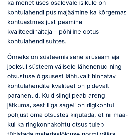
ka menetluses osalevale isikule on
kohtulahendi püsimajäämine ka kõrgemas
kohtuastmes just peamine
kvaliteedinäitaja – põhiline ootus
kohtulahendi suhtes.
Õnneks on süsteemisisene arusaam aja
jooksul süsteemivälisele lähenenud ning
otsustuse õigsusest lähtuvalt hinnatav
kohtulahendite kvaliteet on pidevalt
paranenud. Kuid siingi peab areng
jätkuma, sest liiga sageli on riigikohtul
põhjust oma otsustes kirjutada, et nii maa-
kui ka ringkonnakohtu otsus tuleb
tühistada materiaalõiguse normi väära