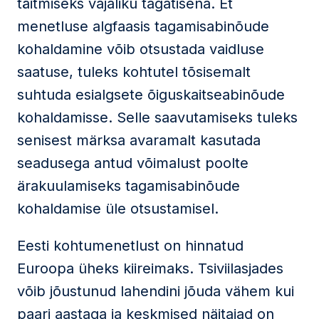
täitmiseks vajaliku tagatisena. Et
menetluse algfaasis tagamisabinõude
kohaldamine võib otsustada vaidluse
saatuse, tuleks kohtutel tõsisemalt
suhtuda esialgsete õiguskaitseabinõude
kohaldamisse. Selle saavutamiseks tuleks
senisest märksa avaramalt kasutada
seadusega antud võimalust poolte
ärakuulamiseks tagamisabinõude
kohaldamise üle otsustamisel.
Eesti kohtumenetlust on hinnatud
Euroopa üheks kiireimaks. Tsiviilasjades
võib jõustunud lahendini jõuda vähem kui
paari aastaga ja keskmised näitajad on