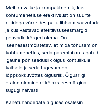
Meil on väike ja kompaktne riik, kus
kohtumenetluse efektiivsust on suurte
riikidega võrreldes palju lihtsam saavutada
ja kus vastavad efektiivsuseesmärgid
peavadki kõrged olema. On
iseenesestmõistetav, et mida tõhusam on
kohtumenetlus, seda paremini on tagatud
igaühe põhiseaduslik õigus kohtulikule
kaitsele ja seda tugevam on
lõppkokkuvõttes õigusriik. Õigusriigi
etalon olemine ei kõlaks eesmärgina
sugugi halvasti.
Kahetuhandedate alguses osalesin