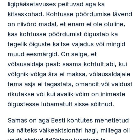
ligipääsetavuses peituvad aga ka
kitsaskohad. Kohtusse pöördumise lävend
on niivõrd madal, et enam ei ole oluline,
kas kohtusse pöördumist õigustab ka
tegelik õiguste kaitse vajadus või mingid
muud eesmärgid. On selge, et
võlausaldaja peab saama kohtult abi, kui
võlgnik võlga ära ei maksa, võlausaldajale
tema asja ei tagastata, omandit või valdust
rikutakse või kui avalik võim on inimeste
õigustesse lubamatult sisse sõitnud.
Samas on aga Eesti kohtutes menetletud
ka näiteks väikeaktsionäri hagi, millega oli