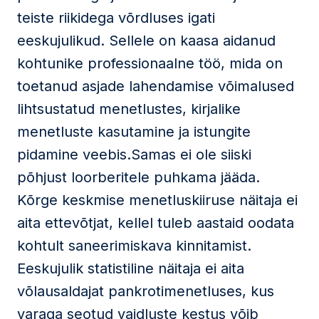
teiste riikidega võrdluses igati
eeskujulikud. Sellele on kaasa aidanud
kohtunike professionaalne töö, mida on
toetanud asjade lahendamise võimalused
lihtsustatud menetlustes, kirjalike
menetluste kasutamine ja istungite
pidamine veebis.Samas ei ole siiski
põhjust loorberitele puhkama jääda.
Kõrge keskmise menetluskiiruse näitaja ei
aita ettevõtjat, kellel tuleb aastaid oodata
kohtult saneerimiskava kinnitamist.
Eeskujulik statistiline näitaja ei aita
võlausaldajat pankrotimenetluses, kus
varaga seotud vaidluste kestus võib