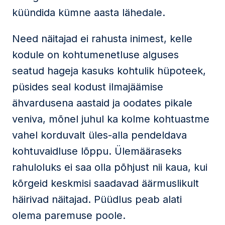
küündida kümne aasta lähedale.
Need näitajad ei rahusta inimest, kelle
kodule on kohtumenetluse alguses
seatud hageja kasuks kohtulik hüpoteek,
püsides seal kodust ilmajäämise
ähvardusena aastaid ja oodates pikale
veniva, mõnel juhul ka kolme kohtuastme
vahel korduvalt üles-alla pendeldava
kohtuvaidluse lõppu. Ülemääraseks
rahuloluks ei saa olla põhjust nii kaua, kui
kõrgeid keskmisi saadavad äärmuslikult
häirivad näitajad. Püüdlus peab alati
olema paremuse poole.