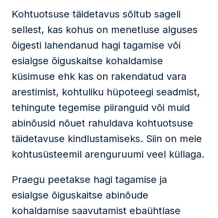
Kohtuotsuse täidetavus sõltub sageli
sellest, kas kohus on menetluse alguses
õigesti lahendanud hagi tagamise või
esialgse õiguskaitse kohaldamise
küsimuse ehk kas on rakendatud vara
arestimist, kohtuliku hüpoteegi seadmist,
tehingute tegemise piiranguid või muid
abinõusid nõuet rahuldava kohtuotsuse
täidetavuse kindlustamiseks. Siin on meie
kohtusüsteemil arenguruumi veel küllaga.
Praegu peetakse hagi tagamise ja
esialgse õiguskaitse abinõude
kohaldamise saavutamist ebaühtlase