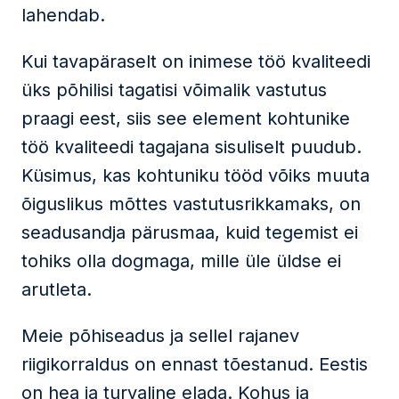
lahendab.
Kui tavapäraselt on inimese töö kvaliteedi
üks põhilisi tagatisi võimalik vastutus
praagi eest, siis see element kohtunike
töö kvaliteedi tagajana sisuliselt puudub.
Küsimus, kas kohtuniku tööd võiks muuta
õiguslikus mõttes vastutusrikkamaks, on
seadusandja pärusmaa, kuid tegemist ei
tohiks olla dogmaga, mille üle üldse ei
arutleta.
Meie põhiseadus ja sellel rajanev
riigikorraldus on ennast tõestanud. Eestis
on hea ja turvaline elada. Kohus ja