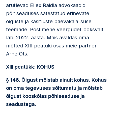
arutlevad Ellex Raidla advokaadid
põhiseaduses sätestatud erinevate
õiguste ja käsitluste päevakajalisuse
teemadel Postimehe veergudel jooksvalt
läbi 2022. aasta. Mais avaldas oma
mõtted XIII peatüki osas meie partner
Arne Ots
.
XIII peatükk: KOHUS
§ 146. Õigust mõistab ainult kohus. Kohus
on oma tegevuses sõltumatu ja mõistab
õigust kooskõlas põhiseaduse ja
seadustega.