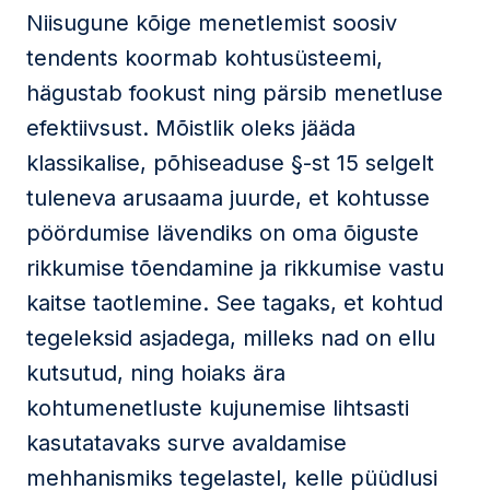
Niisugune kõige menetlemist soosiv
tendents koormab kohtusüsteemi,
hägustab fookust ning pärsib menetluse
efektiivsust. Mõistlik oleks jääda
klassikalise, põhiseaduse §-st 15 selgelt
tuleneva arusaama juurde, et kohtusse
pöördumise lävendiks on oma õiguste
rikkumise tõendamine ja rikkumise vastu
kaitse taotlemine. See tagaks, et kohtud
tegeleksid asjadega, milleks nad on ellu
kutsutud, ning hoiaks ära
kohtumenetluste kujunemise lihtsasti
kasutatavaks surve avaldamise
mehhanismiks tegelastel, kelle püüdlusi