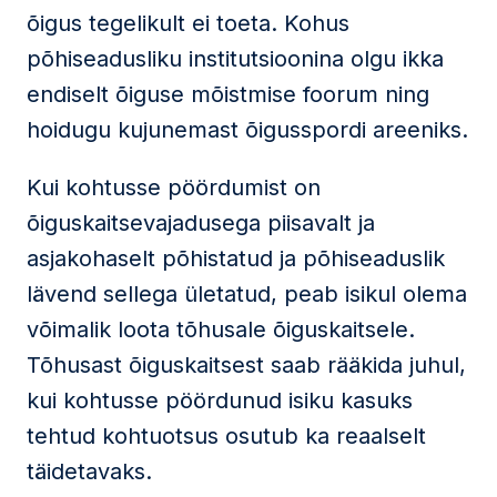
õigus tegelikult ei toeta. Kohus
põhiseadusliku institutsioonina olgu ikka
endiselt õiguse mõistmise foorum ning
hoidugu kujunemast õigusspordi areeniks.
Kui kohtusse pöördumist on
õiguskaitsevajadusega piisavalt ja
asjakohaselt põhistatud ja põhiseaduslik
lävend sellega ületatud, peab isikul olema
võimalik loota tõhusale õiguskaitsele.
Tõhusast õiguskaitsest saab rääkida juhul,
kui kohtusse pöördunud isiku kasuks
tehtud kohtuotsus osutub ka reaalselt
täidetavaks.