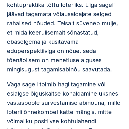
kohtupraktika tõttu loteriiks. Liiga sageli
jäävad tagamata võlausaldajate selged
rahalised nõuded. Teisalt süveneb mulje,
et mida keerulisemalt sõnastatud,
ebaselgema ja küsitavama
eduperspektiiviga on nõue, seda
tõenäolisem on menetluse alguses
mingisugust tagamisabinõu saavutada.
Väga sageli toimib hagi tagamine või
esialgse õiguskaitse kohaldamine üksnes
vastaspoole survestamise abinõuna, mille
loterii õnnekombel kätte mängis, mitte
võimaliku positiivse kohtulahendi