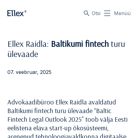
Otsi
Menüü
Ellex Raidla:
Baltikumi fintech
turu
ülevaade
07. veebruar, 2025
Advokaadibüroo Ellex Raidla avaldatud
Baltikumi fintech turu ülevaade “Baltic
Fintech Legal Outlook 2025” toob välja Eesti
eelistena elava start-up ökosüsteemi,
arenenud tehnoloogiavaldkonna digitaalse