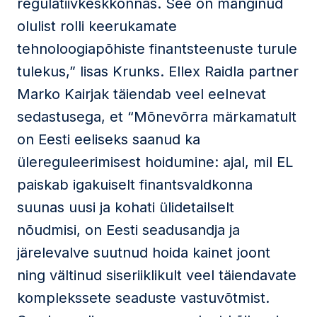
regulatiivkeskkonnas. See on mänginud
olulist rolli keerukamate
tehnoloogiapõhiste finantsteenuste turule
tulekus,” lisas Krunks. Ellex Raidla partner
Marko Kairjak täiendab veel eelnevat
sedastusega, et “Mõnevõrra märkamatult
on Eesti eeliseks saanud ka
ülereguleerimisest hoidumine: ajal, mil EL
paiskab igakuiselt finantsvaldkonna
suunas uusi ja kohati ülidetailselt
nõudmisi, on Eesti seadusandja ja
järelevalve suutnud hoida kainet joont
ning vältinud siseriiklikult veel täiendavate
komplekssete seaduste vastuvõtmist.