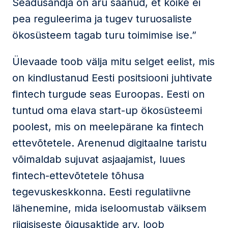
Seadusandja on aru saanud, et kõike ei
pea reguleerima ja tugev turuosaliste
ökosüsteem tagab turu toimimise ise.”
Ülevaade toob välja mitu selget eelist, mis
on kindlustanud Eesti positsiooni juhtivate
fintech turgude seas Euroopas. Eesti on
tuntud oma elava start-up ökosüsteemi
poolest, mis on meelepärane ka fintech
ettevõtetele. Arenenud digitaalne taristu
võimaldab sujuvat asjaajamist, luues
fintech-ettevõtetele tõhusa
tegevuskeskkonna. Eesti regulatiivne
lähenemine, mida iseloomustab väiksem
riigisiseste õigusaktide arv, loob