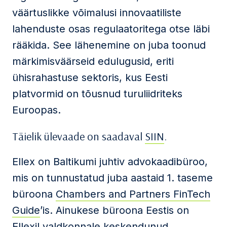
väärtuslikke võimalusi innovaatiliste
lahenduste osas regulaatoritega otse läbi
rääkida. See lähenemine on juba toonud
märkimisväärseid edulugusid, eriti
ühisrahastuse sektoris, kus Eesti
platvormid on tõusnud turuliidriteks
Euroopas.
Täielik ülevaade on saadaval
SIIN
.
Ellex on Baltikumi juhtiv advokaadibüroo,
mis on tunnustatud juba aastaid 1. taseme
büroona
Chambers and Partners FinTech
Guide
’is. Ainukese büroona Eestis on
Ellexil valdkonnale keskendunud