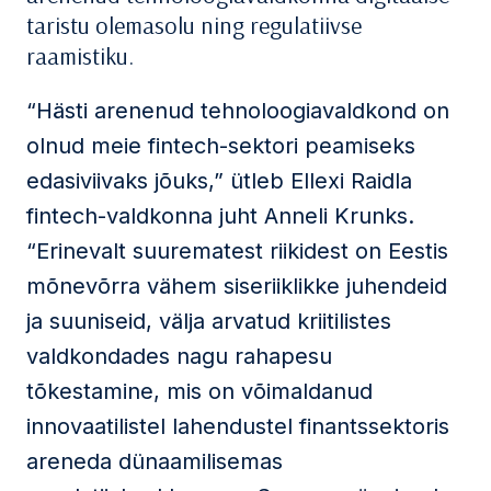
taristu olemasolu ning regulatiivse
raamistiku.
“Hästi arenenud tehnoloogiavaldkond on
olnud meie fintech-sektori peamiseks
edasiviivaks jõuks,” ütleb Ellexi Raidla
fintech-valdkonna juht Anneli Krunks.
“Erinevalt suurematest riikidest on Eestis
mõnevõrra vähem siseriiklikke juhendeid
ja suuniseid, välja arvatud kriitilistes
valdkondades nagu rahapesu
tõkestamine, mis on võimaldanud
innovaatilistel lahendustel finantssektoris
areneda dünaamilisemas