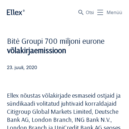
Otsi
Menüü
Bitė Groupi 700 miljoni eurone
võlakirjaemissioon
23. juuli, 2020
Ellex nõustas võlakirjade esmaseid ostjaid ja
sündikaadi volitatud juhtivaid korraldajaid
Citigroup Global Markets Limited, Deutsche
Bank AG, London Branch, ING Bank N.V.,
London Branch ja UniCredit Bank AG seoses