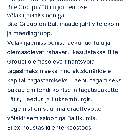
Bitė Groupi 700 miljoni eurose
võlakirjaemissiooniga.
Bitė Group on Baltimaade juhtiv telekomi-
ja meediagrupp.
Võlakirjaemissioonist laekunud tulu ja
olemasolevat rahavaru kasutatakse Bitė
Groupi olemasoleva finantsvõla
tagasimaksmiseks ning aktsionäridele
kapitali tagastamiseks. Laenu tagamiseks
pakub emitendi kontsern tagatispakette
Lätis, Leedus ja Luksemburgis.
Tegemist on suurima eraettevõtte
võlakirjaemissiooniga Baltikumis.
Ellex nõustas kliente koostöös