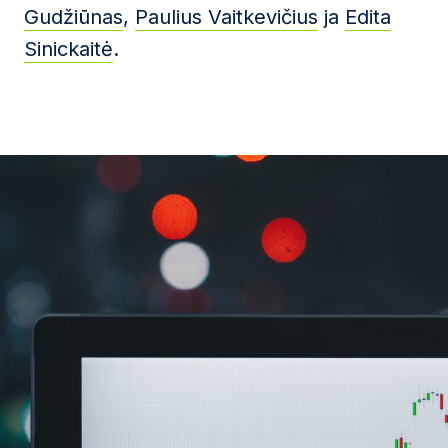
Gudžiūnas
,
Paulius Vaitkevičius
ja
Edita
Sinickaitė
.