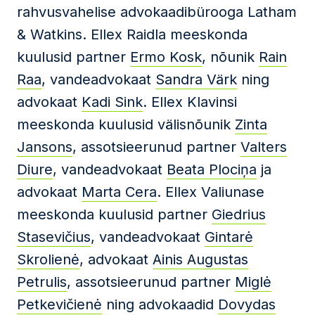
rahvusvahelise advokaadibürooga Latham
& Watkins. Ellex Raidla meeskonda
kuulusid partner
Ermo Kosk
, nõunik
Rain
Raa
, vandeadvokaat
Sandra Värk
ning
advokaat
Kadi Sink
. Ellex Klavinsi
meeskonda kuulusid välisnõunik
Zinta
Jansons
, assotsieerunud partner
Valters
Diure
, vandeadvokaat
Beata Plociņa
ja
advokaat
Marta Cera
. Ellex Valiunase
meeskonda kuulusid partner
Giedrius
Stasevičius
, vandeadvokaat
Gintarė
Skrolienė
, advokaat
Ainis Augustas
Petrulis
, assotsieerunud partner
Miglė
Petkevičienė
ning advokaadid
Dovydas