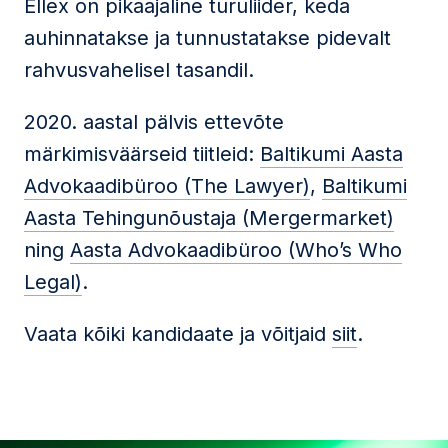
Ellex on pikaajaline turuliider, keda
auhinnatakse ja tunnustatakse pidevalt
rahvusvahelisel tasandil.
2020. aastal pälvis ettevõte
märkimisväärseid tiitleid:
Baltikumi Aasta
Advokaadibüroo (The Lawyer)
,
Baltikumi
Aasta Tehingunõustaja (Mergermarket)
ning
Aasta Advokaadibüroo (Who’s Who
Legal)
.
Vaata kõiki kandidaate ja võitjaid
siit
.