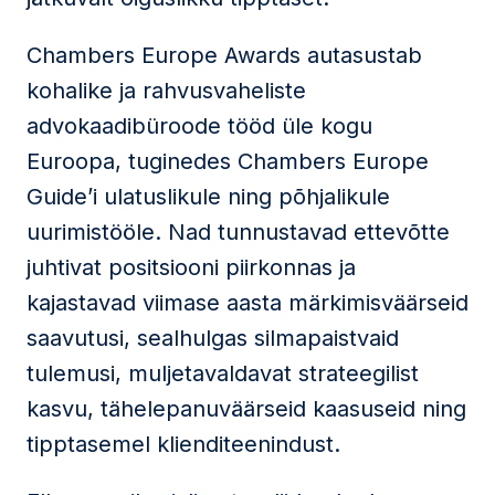
Chambers Europe Awards autasustab
kohalike ja rahvusvaheliste
advokaadibüroode tööd üle kogu
Euroopa, tuginedes Chambers Europe
Guide’i ulatuslikule ning põhjalikule
uurimistööle. Nad tunnustavad ettevõtte
juhtivat positsiooni piirkonnas ja
kajastavad viimase aasta märkimisväärseid
saavutusi, sealhulgas silmapaistvaid
tulemusi, muljetavaldavat strateegilist
kasvu, tähelepanuväärseid kaasuseid ning
tipptasemel klienditeenindust.