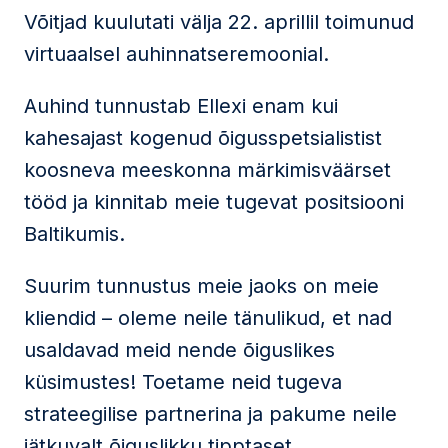
Võitjad kuulutati välja 22. aprillil toimunud
virtuaalsel auhinnatseremoonial.
Auhind tunnustab Ellexi enam kui
kahesajast kogenud õigusspetsialistist
koosneva meeskonna märkimisväärset
tööd ja kinnitab meie tugevat positsiooni
Baltikumis.
Suurim tunnustus meie jaoks on meie
kliendid – oleme neile tänulikud, et nad
usaldavad meid nende õiguslikes
küsimustes! Toetame neid tugeva
strateegilise partnerina ja pakume neile
jätkuvalt õiguslikku tipptaset.