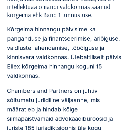
intellektuaalomandi valdkonnas saanud
kõrgeima ehk Band 1 tunnustuse.
Kõrgeima hinnangu pälvisime ka
panganduse ja finantseerimise, äriõiguse,
vaidluste lahendamise, tööõiguse ja
kinnisvara valdkonnas. Ülebaltiliselt pälvis
Ellex kõrgeima hinnangu koguni 15
valdkonnas.
Chambers and Partners on juhtiv
sõltumatu juriidiline väljaanne, mis
määratleb ja hindab kõige
silmapaistvamaid advokaadibüroosid ja
juriste 185 jurisdiktsioonis üle kogu