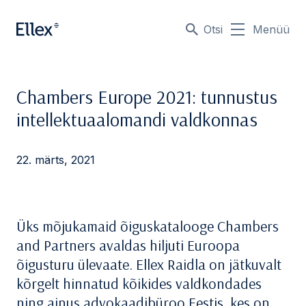
Otsi
Menüü
Chambers Europe 2021: tunnustus
intellektuaalomandi valdkonnas
22. märts, 2021
Üks mõjukamaid õiguskatalooge Chambers
and Partners avaldas hiljuti Euroopa
õigusturu ülevaate. Ellex Raidla on jätkuvalt
kõrgelt hinnatud kõikides valdkondades
ning ainus advokaadibüroo Eestis, kes on