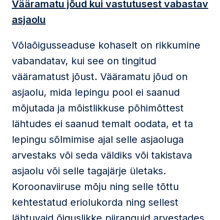
Vääramatu jõud kui vastutusest vabastav
asjaolu
Võlaõigusseaduse kohaselt on rikkumine
vabandatav, kui see on tingitud
vääramatust jõust. Vääramatu jõud on
asjaolu, mida lepingu pool ei saanud
mõjutada ja mõistlikkuse põhimõttest
lähtudes ei saanud temalt oodata, et ta
lepingu sõlmimise ajal selle asjaoluga
arvestaks või seda väldiks või takistava
asjaolu või selle tagajärje ületaks.
Koroonaviiruse mõju ning selle tõttu
kehtestatud eriolukorda ning sellest
lähtuvaid õiguslikke piiranguid arvestades