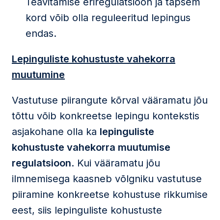
Teavitamise eriregulatsioon ja täpsem
kord võib olla reguleeritud lepingus
endas.
Lepinguliste kohustuste vahekorra
muutumine
Vastutuse piirangute kõrval vääramatu jõu
tõttu võib konkreetse lepingu kontekstis
asjakohane olla ka
lepinguliste
kohustuste vahekorra muutumise
regulatsioon
. Kui vääramatu jõu
ilmnemisega kaasneb võlgniku vastutuse
piiramine konkreetse kohustuse rikkumise
eest, siis lepinguliste kohustuste