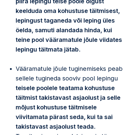
piira lepingu teise poole õigust
keelduda oma kohustuse täitmisest,
lepingust taganeda või leping üles
öelda, samuti alandada hinda, kui
teine pool vääramatule jõule viidates
lepingu täitmata jätab
.
Vääramatule jõule tuginemiseks peab
sellele tugineda sooviv pool lepingu
teisele poolele teatama kohustuse
täitmist takistavast asjaolust ja selle
mõjust kohustuse täitmisele
viivitamata pärast seda, kui ta sai
takistavast asjaolust teada
.