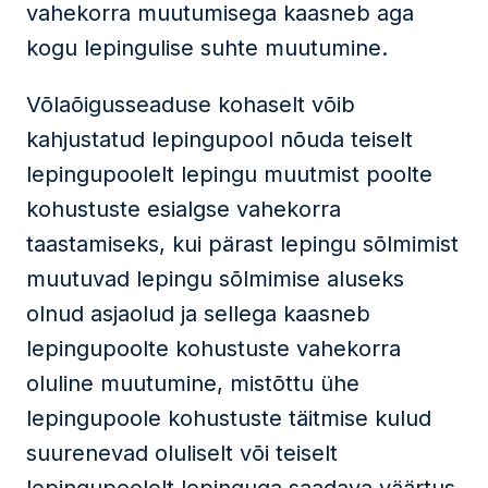
vahekorra muutumisega kaasneb aga
kogu lepingulise suhte muutumine.
Võlaõigusseaduse kohaselt võib
kahjustatud lepingupool nõuda teiselt
lepingupoolelt lepingu muutmist poolte
kohustuste esialgse vahekorra
taastamiseks, kui pärast lepingu sõlmimist
muutuvad lepingu sõlmimise aluseks
olnud asjaolud ja sellega kaasneb
lepingupoolte kohustuste vahekorra
oluline muutumine, mistõttu ühe
lepingupoole kohustuste täitmise kulud
suurenevad oluliselt või teiselt