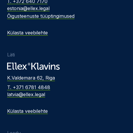
T. +372 640 7170
estonia@ellex.legal
Õigusteenuste tüüptingimused
Külasta veebilehte
Läti
K.Valdemara 62, Riga
T. +371 6781 4848
latvia@ellex.legal
Külasta veebilehte