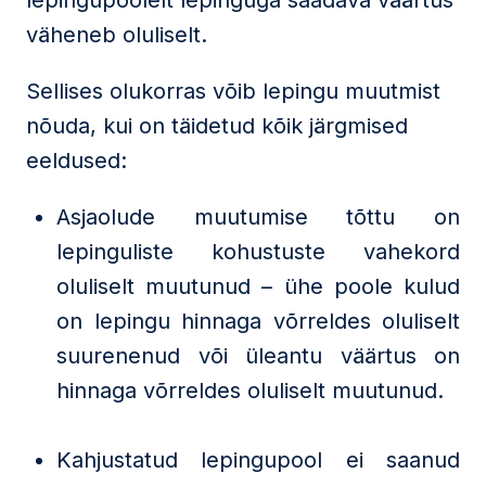
lepingupoolelt lepinguga saadava väärtus
väheneb oluliselt.
Sellises olukorras võib lepingu muutmist
nõuda, kui on täidetud kõik järgmised
eeldused:
Asjaolude muutumise tõttu on
lepinguliste kohustuste vahekord
oluliselt muutunud – ühe poole kulud
on lepingu hinnaga võrreldes oluliselt
suurenenud või üleantu väärtus on
hinnaga võrreldes oluliselt muutunud.
Kahjustatud lepingupool ei saanud