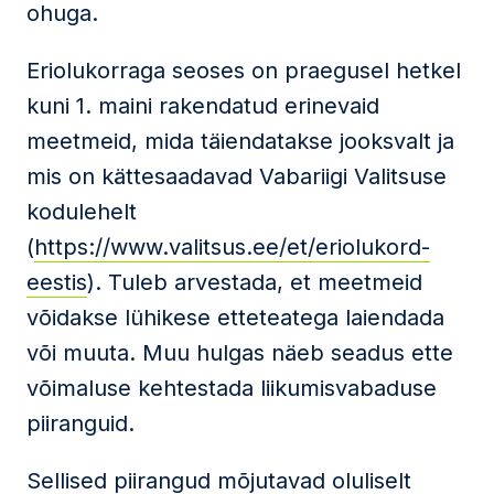
ohuga.
Eriolukorraga seoses on praegusel hetkel
kuni 1. maini rakendatud erinevaid
meetmeid, mida täiendatakse jooksvalt ja
mis on kättesaadavad Vabariigi Valitsuse
kodulehelt
(
https://www.valitsus.ee/et/eriolukord-
eestis
). Tuleb arvestada, et meetmeid
võidakse lühikese etteteatega laiendada
või muuta. Muu hulgas näeb seadus ette
võimaluse kehtestada liikumisvabaduse
piiranguid.
Sellised piirangud mõjutavad oluliselt