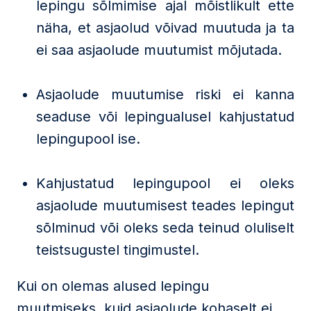
lepingu sõlmimise ajal mõistlikult ette
näha, et asjaolud võivad muutuda ja ta
ei saa asjaolude muutumist mõjutada.
Asjaolude muutumise riski ei kanna
seaduse või lepingualusel kahjustatud
lepingupool ise.
Kahjustatud lepingupool ei oleks
asjaolude muutumisest teades lepingut
sõlminud või oleks seda teinud oluliselt
teistsugustel tingimustel.
Kui on olemas alused lepingu
muutmiseks, kuid asjaolude kohaselt ei