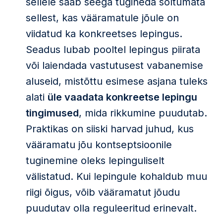
sellele saab seega tugineda sõltumata
sellest, kas vääramatule jõule on
viidatud ka konkreetses lepingus.
Seadus lubab pooltel lepingus piirata
või laiendada vastutusest vabanemise
aluseid, mistõttu esimese asjana tuleks
alati
üle vaadata konkreetse lepingu
tingimused
, mida rikkumine puudutab.
Praktikas on siiski harvad juhud, kus
vääramatu jõu kontseptsioonile
tuginemine oleks lepinguliselt
välistatud. Kui lepingule kohaldub muu
riigi õigus, võib vääramatut jõudu
puudutav olla reguleeritud erinevalt.