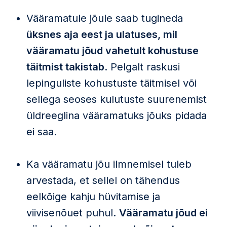
Vääramatule jõule saab tugineda
üksnes aja eest ja ulatuses, mil
vääramatu jõud vahetult kohustuse
täitmist takistab
. Pelgalt raskusi
lepinguliste kohustuste täitmisel või
sellega seoses kulutuste suurenemist
üldreeglina vääramatuks jõuks pidada
ei saa.
Ka vääramatu jõu ilmnemisel tuleb
arvestada, et sellel on tähendus
eelkõige kahju hüvitamise ja
viivisenõuet puhul.
Vääramatu jõud ei