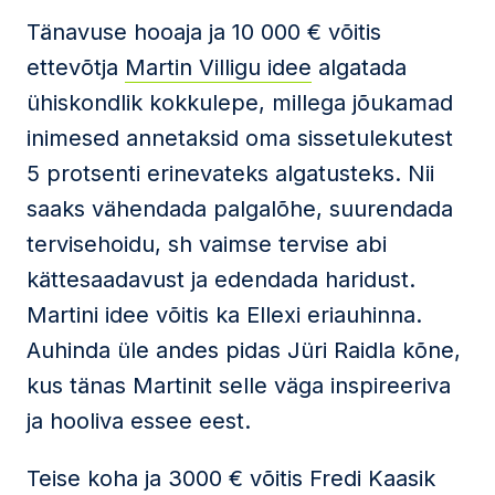
Tänavuse hooaja ja 10 000 € võitis
ettevõtja
Martin Villigu idee
algatada
ühiskondlik kokkulepe, millega jõukamad
inimesed annetaksid oma sissetulekutest
5 protsenti erinevateks algatusteks. Nii
saaks vähendada palgalõhe, suurendada
tervisehoidu, sh vaimse tervise abi
kättesaadavust ja edendada haridust.
Martini idee võitis ka Ellexi eriauhinna.
Auhinda üle andes pidas Jüri Raidla kõne
,
kus tänas Martinit selle väga inspireeriva
ja hooliva essee eest.
Teise koha ja 3000 € võitis Fredi Kaasik