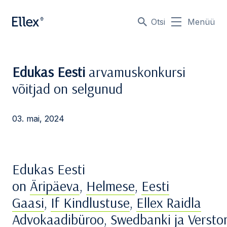
Otsi
Menüü
Edukas Eesti
arvamuskonkursi
võitjad on selgunud
03. mai, 2024
Edukas Eesti
on
Äripäeva
,
Helmese
,
Eesti
Gaasi
,
If Kindlustuse
,
Ellex Raidla
Advokaadibüroo
,
Swedbanki
ja
Versto