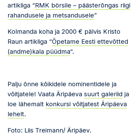
artikliga “
RMK börsile – päästerõngas riigi
rahandusele ja metsandusele
”
Kolmanda koha ja 2000 € pälvis Kristo
Raun artikliga “
Õpetame Eesti ettevõtted
(andme)kala püüdma
“.
Palju õnne kõikidele nominentidele ja
võitjatele! Vaata Äripäeva
suurt galeriid
ja
loe lähemalt
konkursi võitjatest Äripäeva
lehelt
.
Foto: Liis Treimann/ Äripäev.