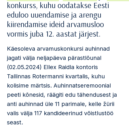
konkurss, kuhu oodatakse Eesti
eduloo uuendamise ja arengu
kiirendamise ideid arvamusloo
vormis juba 12. aastat järjest.
Käesoleva arvamuskonkursi auhinnad
jagati välja neljapäeva pärastlõunal
(02.05.2024) Ellex Raidla kontoris
Tallinnas Rotermanni kvartalis, kuhu
kolisime märtsis. Auhinnatseremoonial
peeti kõnesid, räägiti edu tähendusest ja
anti auhinnad üle 11 parimale, kelle žürii
valis välja 117 kandideerinud võistlustöö
seast.